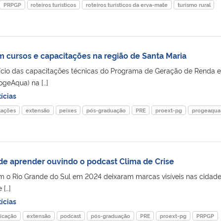
PRPGP
roteiros turísticos
roteiros turísticos da erva-mate
turismo rural
cursos e capacitações na região de Santa Maria
nício das capacitações técnicas do Programa de Geração de Renda e
ogeAqua) na […]
ícias
tações
extensão
peixes
pós-graduação
PRE
proext-pg
progeaqua
de aprender ouvindo o podcast Clima de Crise
m o Rio Grande do Sul em 2024 deixaram marcas visíveis nas cidade
 […]
ícias
icação
extensão
podcast
pós-graduação
PRE
proext-pg
PRPGP