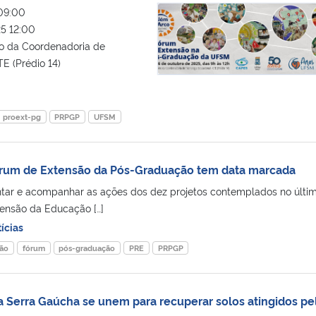
II Fórum de Extensão na Pós-Gra
09:00
5 12:00
io da Coordenadoria de
E (Prédio 14)
proext-pg
PRPGP
UFSM
rum de Extensão da Pós-Graduação tem data marcada
ntar e acompanhar as ações dos dez projetos contemplados no últi
tensão da Educação […]
ícias
ão
fórum
pós-graduação
PRE
PRPGP
a Serra Gaúcha se unem para recuperar solos atingidos pe