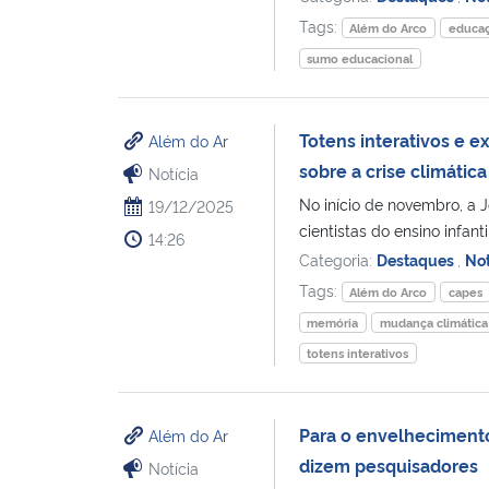
Tags:
Além do Arco
educaç
sumo educacional
Totens interativos e e
Além do Ar
sobre a crise climática
Notícia
No início de novembro, a 
19/12/2025
cientistas do ensino infan
14:26
Categoria:
Destaques
,
Not
Tags:
Além do Arco
capes
memória
mudança climática
totens interativos
Para o envelhecimento
Além do Ar
dizem pesquisadores
Notícia