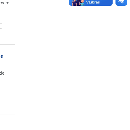
úmero
e
os
 de