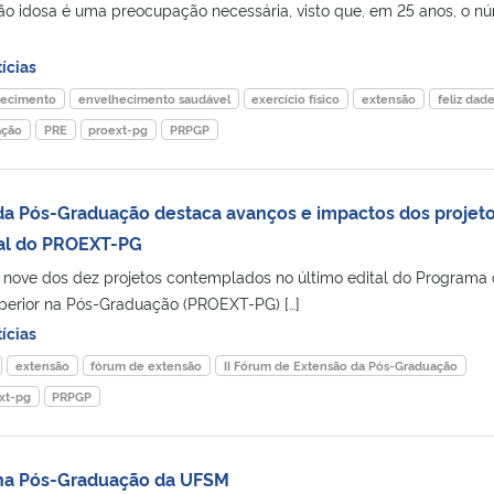
o idosa é uma preocupação necessária, visto que, em 25 anos, o n
ícias
hecimento
envelhecimento saudável
exercício físico
extensão
feliz dad
ação
PRE
proext-pg
PRPGP
da Pós-Graduação destaca avanços e impactos dos projet
al do PROEXT-PG
), nove dos dez projetos contemplados no último edital do Programa
erior na Pós-Graduação (PROEXT-PG) […]
ícias
extensão
fórum de extensão
II Fórum de Extensão da Pós-Graduação
xt-pg
PRPGP
 na Pós-Graduação da UFSM