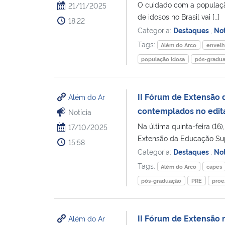
O cuidado com a populaçã
21/11/2025
de idosos no Brasil vai […]
18:22
Categoria:
Destaques
,
Not
Tags:
Além do Arco
envel
população idosa
pós-gradu
II Fórum de Extensão 
Além do Ar
contemplados no edit
Notícia
Na última quinta-feira (16
17/10/2025
Extensão da Educação Sup
15:58
Categoria:
Destaques
,
Not
Tags:
Além do Arco
capes
pós-graduação
PRE
proe
II Fórum de Extensão
Além do Ar