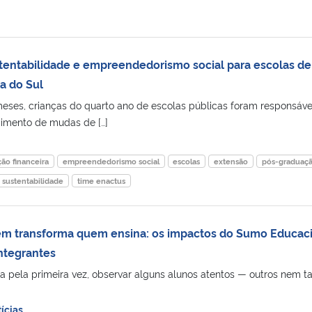
tentabilidade e empreendedorismo social para escolas de
a do Sul
eses, crianças do quarto ano de escolas públicas foram responsáve
cimento de mudas de […]
ão financeira
empreendedorismo social
escolas
extensão
pós-graduaç
sustentabilidade
time enactus
m transforma quem ensina: os impactos do Sumo Educac
ntegrantes
a pela primeira vez, observar alguns alunos atentos — outros nem t
ícias