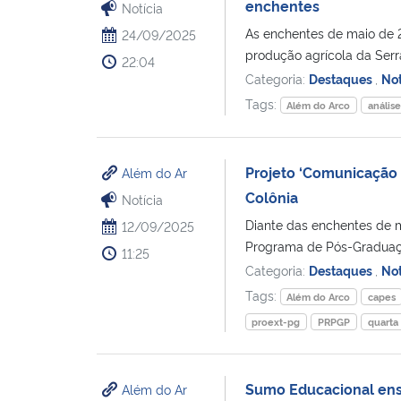
enchentes
Notícia
As enchentes de maio de
24/09/2025
produção agrícola da Ser
22:04
Categoria:
Destaques
,
Not
Tags:
Além do Arco
análise
Projeto ‘Comunicação 
Além do Ar
Colônia
Notícia
Diante das enchentes de 
12/09/2025
Programa de Pós-Graduaç
11:25
Categoria:
Destaques
,
Not
Tags:
Além do Arco
capes
proext-pg
PRPGP
quarta
Sumo Educacional ensi
Além do Ar