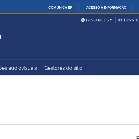
COMUNICA BR
ACESSO À INFORMAÇÃO
Ministério da Defesa
Ministério das Relações
Mini
IR
LANGUAGES
INTERNATI
Exteriores
PARA
o
O
Ministério da Cidadania
Ministério da Saúde
Mini
CONTEÚDO
es audiovisuais
Gestores do sítio
Ministério do
Controladoria-Geral da
Mini
Desenvolvimento Regional
União
Famí
Hum
Advocacia-Geral da União
Banco Central do Brasil
Plan
P