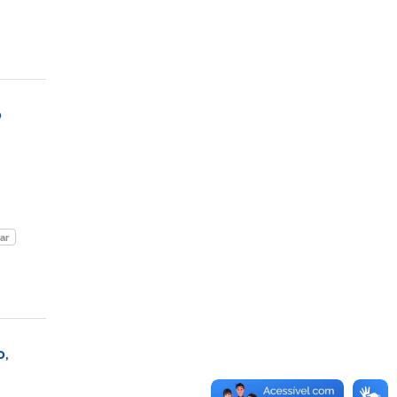
o
ar
o,