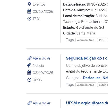
Eventos
Data de Início:
16/10/2025 
Data de Término:
16/10/202
03/10/2025
Local de realização:
Auditór
17:01
Tecnologia Educacional – CT
Estado:
Rio Grande do Sul
Cidade:
Santa Maria
Tags:
Além do Arco
PRE
Segunda edição do Fó
Além do Ar
Notícia
Com o objetivo de aprese
edital do Programa de Ex
03/10/2025
Categoria:
Destaques
,
Not
08:36
Tags:
Além do Arco
extens
UFSM e agricultores d
Além do Ar