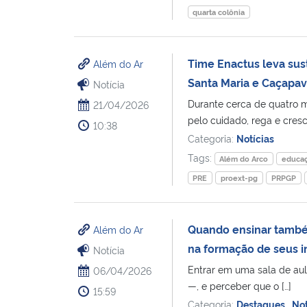
quarta colônia
Time Enactus leva sus
Além do Ar
Santa Maria e Caçapav
Notícia
Durante cerca de quatro m
21/04/2026
pelo cuidado, rega e cres
10:38
Categoria:
Notícias
Tags:
Além do Arco
educaç
PRE
proext-pg
PRPGP
Quando ensinar també
Além do Ar
na formação de seus i
Notícia
Entrar em uma sala de aul
06/04/2026
—, e perceber que o […]
15:59
Categoria:
Destaques
,
Not