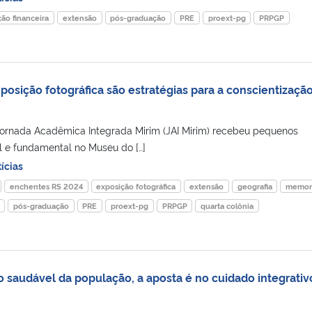
ão financeira
extensão
pós-graduação
PRE
proext-pg
PRPGP
xposição fotográfica são estratégias para a conscientizaçã
Jornada Acadêmica Integrada Mirim (JAI Mirim) recebeu pequenos
til e fundamental no Museu do […]
ícias
enchentes RS 2024
exposição fotográfica
extensão
geografia
memor
pós-graduação
PRE
proext-pg
PRPGP
quarta colônia
 saudável da população, a aposta é no cuidado integrativ