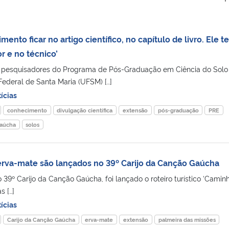
ento ficar no artigo científico, no capítulo de livro. Ele t
r e no técnico’
 pesquisadores do Programa de Pós-Graduação em Ciência do Solo
ederal de Santa Maria (UFSM) […]
ícias
conhecimento
divulgação científica
extensão
pós-graduação
PRE
gaúcha
solos
a erva-mate são lançados no 39º Carijo da Canção Gaúcha
o 39º Carijo da Canção Gaúcha, foi lançado o roteiro turístico ‘Camin
s […]
ícias
Carijo da Canção Gaúcha
erva-mate
extensão
palmeira das missões