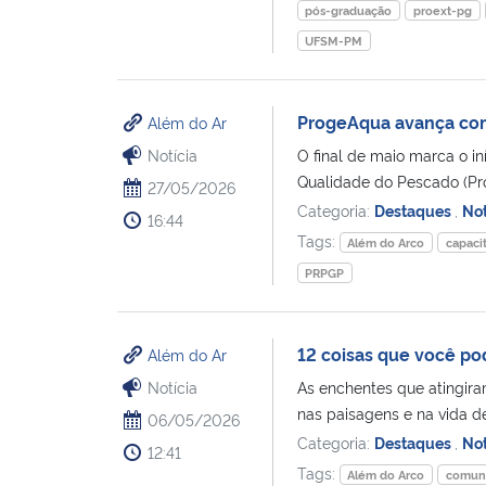
pós-graduação
proext-pg
UFSM-PM
ProgeAqua avança com 
Além do Ar
Notícia
O final de maio marca o i
Qualidade do Pescado (Pr
27/05/2026
Categoria:
Destaques
,
Not
16:44
Tags:
Além do Arco
capaci
PRPGP
12 coisas que você po
Além do Ar
Notícia
As enchentes que atingira
nas paisagens e na vida de
06/05/2026
Categoria:
Destaques
,
Not
12:41
Tags:
Além do Arco
comun