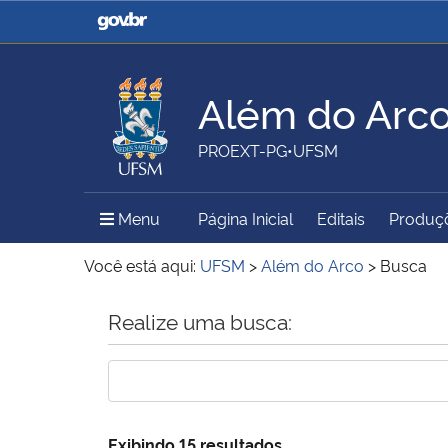
Casa Civil
Ministério da Justiça e
Segurança Pública
Além do Arc
Ministério da Agricultura,
Ministério da Educação
PROEXT-PG•UFSM
Pecuária e Abastecimento
Menu Principal do Sítio
Menu
Página Inicial
Editais
Produçõ
Ministério do Meio Ambiente
Ministério do Turismo
Você está aqui:
UFSM
>
Além do Arco
>
Busca
Início do conteúdo
Realize uma busca:
Secretaria de Governo
Gabinete de Segurança
Institucional
Exibindo 15 resultados