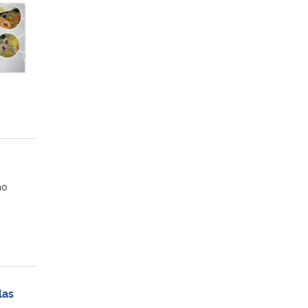
duação da UFSM
mo
las