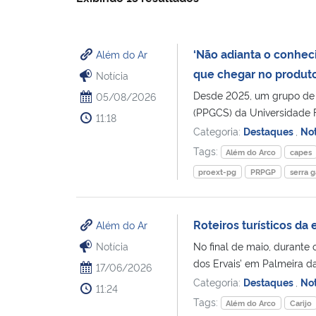
‘Não adianta o conhecim
Além do Ar
que chegar no produto
Notícia
Desde 2025, um grupo de
05/08/2026
(PPGCS) da Universidade F
11:18
Categoria:
Destaques
,
Not
Tags:
Além do Arco
capes
proext-pg
PRPGP
serra 
Roteiros turísticos d
Além do Ar
Notícia
No final de maio, durante 
dos Ervais’ em Palmeira da
17/06/2026
Categoria:
Destaques
,
Not
11:24
Tags:
Além do Arco
Carijo