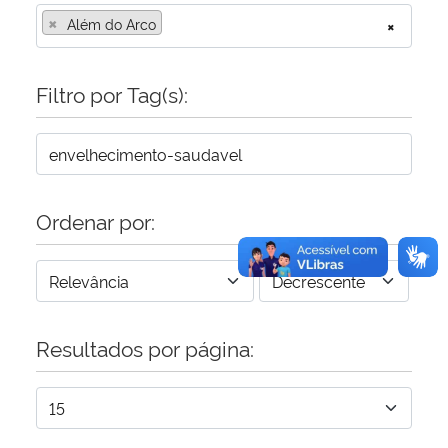
×
Além do Arco
×
Secretaria-Geral
Filtro por Tag(s):
Secretaria de Governo
Gabinete de Segurança Institucional
Advocacia-Geral da União
Ordenar por:
Banco Central do Brasil
Planalto
Resultados por página: