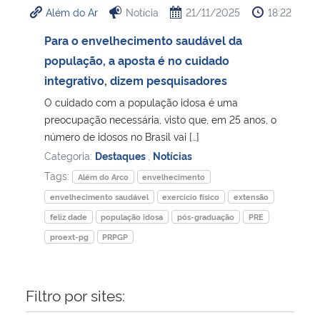
Além do Ar
Notícia
21/11/2025
18:22
Ministério da Cidadania
Para o envelhecimento saudável da
Ministério da Saúde
população, a aposta é no cuidado
integrativo, dizem pesquisadores
Ministério de Minas e Energia
O cuidado com a população idosa é uma
preocupação necessária, visto que, em 25 anos, o
Ministério da Ciência, Tecnologia, Inovações e Comunicações
número de idosos no Brasil vai […]
Categoria:
Destaques
,
Notícias
Ministério do Meio Ambiente
Tags:
Além do Arco
envelhecimento
envelhecimento saudável
exercício físico
extensão
Ministério do Turismo
feliz dade
população idosa
pós-graduação
PRE
proext-pg
PRPGP
Ministério do Desenvolvimento Regional
Controladoria-Geral da União
Filtro por sites:
Ministério da Mulher, da Família e dos Direitos Humanos