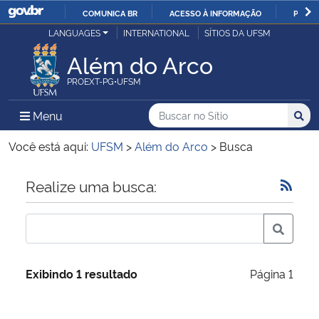
COMUNICA BR
ACESSO À INFORMAÇÃO
PARTI
Casa Civil
LANGUAGES
INTERNATIONAL
SÍTIOS DA UFSM
IR
PARA
Além do Arco
Ministério da Justiça e Segurança Pública
O
PROEXT-PG•UFSM
CONTEÚDO
Ministério da Defesa
Buscar no no Sítio
Busca
Busca:
Menu Principal do Sítio
Menu
Busc
Ministério das Relações Exteriores
Você está aqui:
UFSM
>
Além do Arco
>
Busca
Ministério da Economia
Início do conteúdo
Realize uma busca:
Ministério da Infraestrutura
Ministério da Agricultura, Pecuária e Abastecimento
Exibindo 1 resultado
Página 1
Ministério da Educação