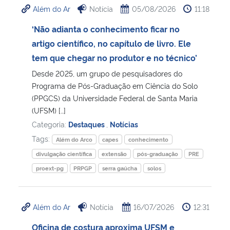
Além do Ar
Notícia
05/08/2026
11:18
Ministério da Cidadania
‘Não adianta o conhecimento ficar no
Ministério da Saúde
artigo científico, no capítulo de livro. Ele
tem que chegar no produtor e no técnico’
Ministério de Minas e Energia
Desde 2025, um grupo de pesquisadores do
Programa de Pós-Graduação em Ciência do Solo
Ministério da Ciência, Tecnologia, Inovações e Comunicações
(PPGCS) da Universidade Federal de Santa Maria
(UFSM) […]
Ministério do Meio Ambiente
Categoria:
Destaques
,
Notícias
Tags:
Além do Arco
capes
conhecimento
Ministério do Turismo
divulgação científica
extensão
pós-graduação
PRE
proext-pg
PRPGP
serra gaúcha
solos
Ministério do Desenvolvimento Regional
Controladoria-Geral da União
Além do Ar
Notícia
16/07/2026
12:31
Oficina de costura aproxima UFSM e
Ministério da Mulher, da Família e dos Direitos Humanos