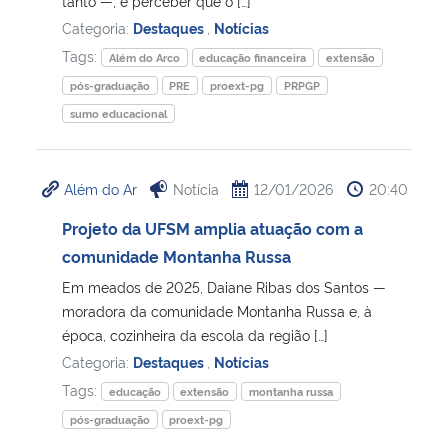
tanto —, e perceber que o […]
Categoria:
Destaques
,
Notícias
Tags:
Além do Arco
educação financeira
extensão
pós-graduação
PRE
proext-pg
PRPGP
sumo educacional
Além do Ar
Notícia
12/01/2026
20:40
Projeto da UFSM amplia atuação com a
comunidade Montanha Russa
Em meados de 2025, Daiane Ribas dos Santos —
moradora da comunidade Montanha Russa e, à
época, cozinheira da escola da região […]
Categoria:
Destaques
,
Notícias
Tags:
educação
extensão
montanha russa
pós-graduação
proext-pg