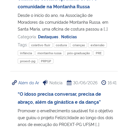
comunidade na Montanha Russa
Secretaria-Geral
Desde o início do ano, na Associação de
Moradores da comunidade Montanha Russa, em
Secretaria de Governo
Santa Maria, uma oficina de costura passou a […]
Categoria:
Destaques
,
Notícias
Gabinete de Segurança Institucional
Tags:
coletivo fluir
costura
crianças
extensão
infância
montanha russa
pós-graduação
PRE
Advocacia-Geral da União
proext-pg
PRPGP
Banco Central do Brasil
Além do Ar
Notícia
30/06/2026
16:41
Planalto
“O idoso precisa conversar, precisa de
abraço, além da ginástica e da dança”
Promover o envelhecimento saudável foi o objetivo
que guiou o projeto Feliz(c)idade ao longo dos dois
anos de execução do PROEXT-PG UFSM […]