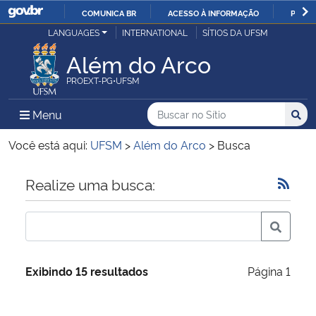
COMUNICA BR
ACESSO À INFORMAÇÃO
PARTI
Casa Civil
LANGUAGES
INTERNATIONAL
SÍTIOS DA UFSM
IR
PARA
Além do Arco
Ministério da Justiça e Segurança Pública
O
PROEXT-PG•UFSM
CONTEÚDO
Ministério da Defesa
Buscar no no Sítio
Busca
Busca:
Menu Principal do Sítio
Menu
Busc
Ministério das Relações Exteriores
Você está aqui:
UFSM
>
Além do Arco
>
Busca
Ministério da Economia
Início do conteúdo
Realize uma busca:
Ministério da Infraestrutura
Ministério da Agricultura, Pecuária e Abastecimento
Exibindo 15 resultados
Página 1
Ministério da Educação