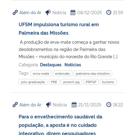
Além do Ar
Notícia
08/12/2025
21:59
UFSM impulsiona turismo rural em
Palmeira das Missões
A produção de erva-mate começa a ganhar novos
desdobramentos na região de Palmeira das
Missões – município do noroeste do Rio Grande […]
Categoria:
Destaques
,
Notícias
Tags:
erva-mate
extensão
palmeira das missões
pós-graduação
PRE
proext-pg
PRPGP
turismo
Além do Ar
Notícia
21/11/2025
18:22
Para o envelhecimento saudável da
população, a aposta é no cuidado
integrativo, dizem pesquisadores