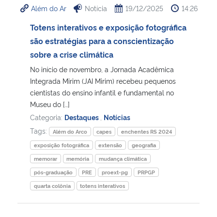
Além do Ar
Notícia
19/12/2025
14:26
Ministério da Cidadania
Totens interativos e exposição fotográfica
Ministério da Saúde
são estratégias para a conscientização
sobre a crise climática
Ministério de Minas e Energia
No início de novembro, a Jornada Acadêmica
Integrada Mirim (JAI Mirim) recebeu pequenos
Ministério da Ciência, Tecnologia, Inovações e Comunicações
cientistas do ensino infantil e fundamental no
Museu do […]
Ministério do Meio Ambiente
Categoria:
Destaques
,
Notícias
Tags:
Além do Arco
capes
enchentes RS 2024
Ministério do Turismo
exposição fotográfica
extensão
geografia
memorar
memória
mudança climática
Ministério do Desenvolvimento Regional
pós-graduação
PRE
proext-pg
PRPGP
quarta colônia
totens interativos
Controladoria-Geral da União
Ministério da Mulher, da Família e dos Direitos Humanos