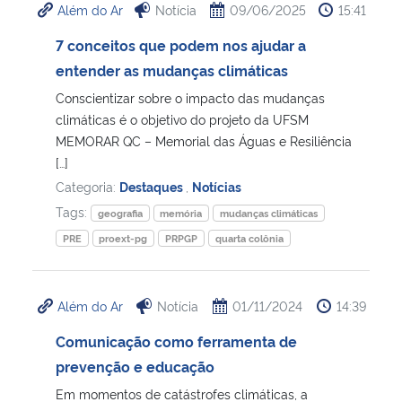
Além do Ar
Notícia
09/06/2025
15:41
Secretaria-Geral
7 conceitos que podem nos ajudar a
entender as mudanças climáticas
Secretaria de Governo
Conscientizar sobre o impacto das mudanças
climáticas é o objetivo do projeto da UFSM
Gabinete de Segurança Institucional
MEMORAR QC – Memorial das Águas e Resiliência
[…]
Advocacia-Geral da União
Categoria:
Destaques
,
Notícias
Tags:
geografia
memória
mudanças climáticas
Banco Central do Brasil
PRE
proext-pg
PRPGP
quarta colônia
Planalto
Além do Ar
Notícia
01/11/2024
14:39
Comunicação como ferramenta de
prevenção e educação
Em momentos de catástrofes climáticas, a