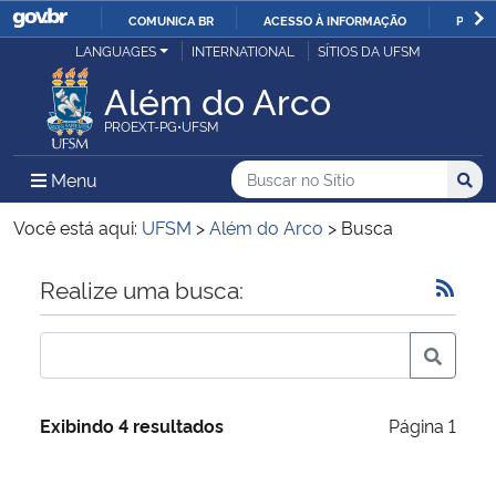
COMUNICA BR
ACESSO À INFORMAÇÃO
PARTI
Casa Civil
LANGUAGES
INTERNATIONAL
SÍTIOS DA UFSM
IR
PARA
Além do Arco
Ministério da Justiça e Segurança Pública
O
PROEXT-PG•UFSM
CONTEÚDO
Ministério da Defesa
Buscar no no Sítio
Busca
Busca:
Menu Principal do Sítio
Menu
Busc
Ministério das Relações Exteriores
Você está aqui:
UFSM
>
Além do Arco
>
Busca
Ministério da Economia
Início do conteúdo
Realize uma busca:
Ministério da Infraestrutura
Ministério da Agricultura, Pecuária e Abastecimento
Exibindo 4 resultados
Página 1
Ministério da Educação