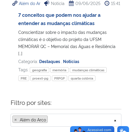
Além do Ar
Notícia
09/06/2025
15:41
Secretaria-Geral
7 conceitos que podem nos ajudar a
entender as mudanças climáticas
Secretaria de Governo
Conscientizar sobre o impacto das mudanças
climáticas é o objetivo do projeto da UFSM
Gabinete de Segurança Institucional
MEMORAR QC – Memorial das Águas e Resiliência
[…]
Advocacia-Geral da União
Categoria:
Destaques
,
Notícias
Tags:
geografia
memória
mudanças climáticas
Banco Central do Brasil
PRE
proext-pg
PRPGP
quarta colônia
Planalto
Filtro por sites:
×
Além do Arco
×