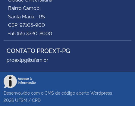
Bairro Camobi
Santa Maria - RS
CEP: 97105-900
+55 (55) 3220-8000
CONTATO PROEXT-PG
proextpg@ufsm.br
Acesso à
Informação
Desenvolvido com o CMS de código aberto
Wordpress
2026
UFSM
/
CPD