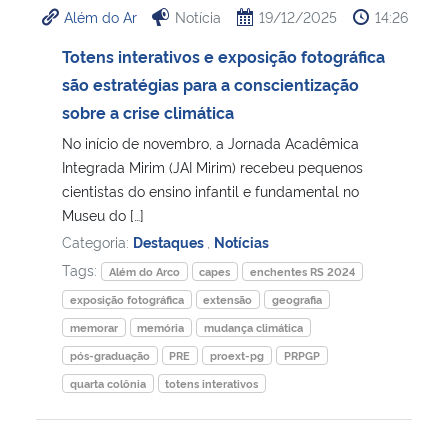
Além do Ar
Notícia
19/12/2025
14:26
Ministério da Cidadania
Totens interativos e exposição fotográfica
Ministério da Saúde
são estratégias para a conscientização
sobre a crise climática
Ministério de Minas e Energia
No início de novembro, a Jornada Acadêmica
Integrada Mirim (JAI Mirim) recebeu pequenos
Ministério da Ciência, Tecnologia, Inovações e Comunicações
cientistas do ensino infantil e fundamental no
Museu do […]
Ministério do Meio Ambiente
Categoria:
Destaques
,
Notícias
Tags:
Além do Arco
capes
enchentes RS 2024
Ministério do Turismo
exposição fotográfica
extensão
geografia
memorar
memória
mudança climática
Ministério do Desenvolvimento Regional
pós-graduação
PRE
proext-pg
PRPGP
quarta colônia
totens interativos
Controladoria-Geral da União
Ministério da Mulher, da Família e dos Direitos Humanos