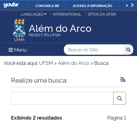
COMUNICA BR
ACESSO À INFORMAÇÃO
PARTI
Casa Civil
LANGUAGES
INTERNATIONAL
SÍTIOS DA UFSM
IR
PARA
Além do Arco
Ministério da Justiça e Segurança Pública
O
PROEXT-PG•UFSM
CONTEÚDO
Ministério da Defesa
Buscar no no Sítio
Busca
Busca:
Menu Principal do Sítio
Menu
Busc
Ministério das Relações Exteriores
Você está aqui:
UFSM
>
Além do Arco
>
Busca
Ministério da Economia
Início do conteúdo
Realize uma busca:
Ministério da Infraestrutura
Ministério da Agricultura, Pecuária e Abastecimento
Exibindo 2 resultados
Página 1
Ministério da Educação