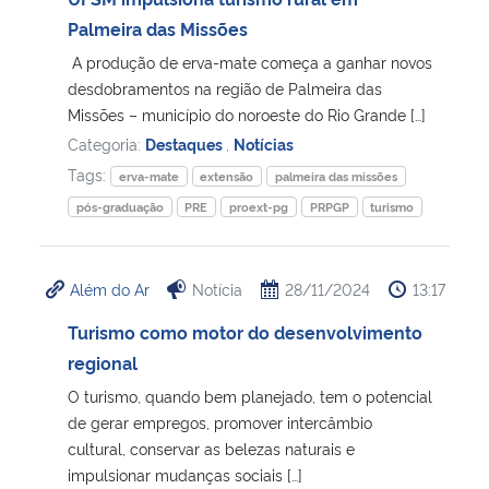
Palmeira das Missões
Secretaria-Geral
A produção de erva-mate começa a ganhar novos
desdobramentos na região de Palmeira das
Secretaria de Governo
Missões – município do noroeste do Rio Grande […]
Categoria:
Destaques
,
Notícias
Gabinete de Segurança Institucional
Tags:
erva-mate
extensão
palmeira das missões
pós-graduação
PRE
proext-pg
PRPGP
turismo
Advocacia-Geral da União
Banco Central do Brasil
Além do Ar
Notícia
28/11/2024
13:17
Turismo como motor do desenvolvimento
Planalto
regional
O turismo, quando bem planejado, tem o potencial
de gerar empregos, promover intercâmbio
cultural, conservar as belezas naturais e
impulsionar mudanças sociais […]