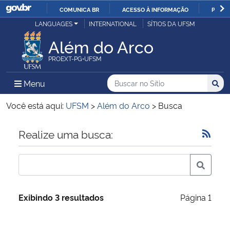
COMUNICA BR
ACESSO À INFORMAÇÃO
PARTI
Casa Civil
LANGUAGES
INTERNATIONAL
SÍTIOS DA UFSM
IR
PARA
Além do Arco
Ministério da Justiça e Segurança Pública
O
PROEXT-PG•UFSM
CONTEÚDO
Ministério da Defesa
Buscar no no Sítio
Busca
Busca:
Menu Principal do Sítio
Menu
Busc
Ministério das Relações Exteriores
Você está aqui:
UFSM
>
Além do Arco
>
Busca
Ministério da Economia
Início do conteúdo
Realize uma busca:
Ministério da Infraestrutura
Ministério da Agricultura, Pecuária e Abastecimento
Exibindo 3 resultados
Página 1
Ministério da Educação