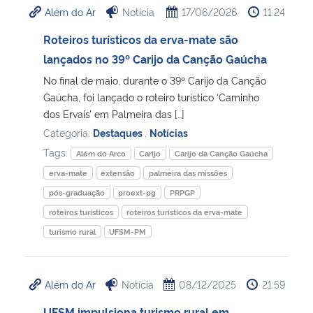
Além do Ar
Notícia
17/06/2026
11:24
Ministério da Cidadania
Roteiros turísticos da erva-mate são
Ministério da Saúde
lançados no 39º Carijo da Canção Gaúcha
No final de maio, durante o 39º Carijo da Canção
Ministério de Minas e Energia
Gaúcha, foi lançado o roteiro turístico ‘Caminho
dos Ervais’ em Palmeira das […]
Ministério da Ciência, Tecnologia, Inovações e Comunicações
Categoria:
Destaques
,
Notícias
Tags:
Além do Arco
Carijo
Carijo da Canção Gaúcha
Ministério do Meio Ambiente
erva-mate
extensão
palmeira das missões
pós-graduação
proext-pg
PRPGP
Ministério do Turismo
roteiros turísticos
roteiros turísticos da erva-mate
turismo rural
UFSM-PM
Ministério do Desenvolvimento Regional
Controladoria-Geral da União
Além do Ar
Notícia
08/12/2025
21:59
Ministério da Mulher, da Família e dos Direitos Humanos
UFSM impulsiona turismo rural em