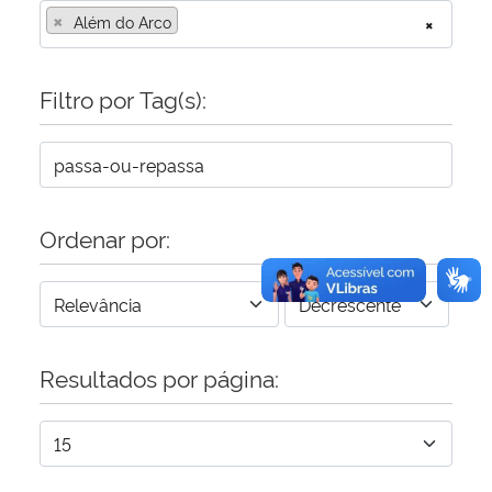
×
Além do Arco
×
Secretaria-Geral
Filtro por Tag(s):
Secretaria de Governo
Gabinete de Segurança Institucional
Advocacia-Geral da União
Ordenar por:
Banco Central do Brasil
Planalto
Resultados por página: