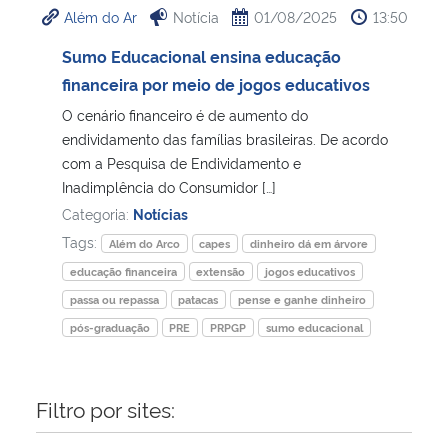
Além do Ar
Notícia
01/08/2025
13:50
Ministério da Cidadania
Sumo Educacional ensina educação
Ministério da Saúde
financeira por meio de jogos educativos
O cenário financeiro é de aumento do
Ministério de Minas e Energia
endividamento das famílias brasileiras. De acordo
com a Pesquisa de Endividamento e
Ministério da Ciência, Tecnologia, Inovações e Comunicações
Inadimplência do Consumidor […]
Categoria:
Notícias
Ministério do Meio Ambiente
Tags:
Além do Arco
capes
dinheiro dá em árvore
educação financeira
extensão
jogos educativos
Ministério do Turismo
passa ou repassa
patacas
pense e ganhe dinheiro
pós-graduação
PRE
PRPGP
sumo educacional
Ministério do Desenvolvimento Regional
Controladoria-Geral da União
Filtro por sites:
Ministério da Mulher, da Família e dos Direitos Humanos