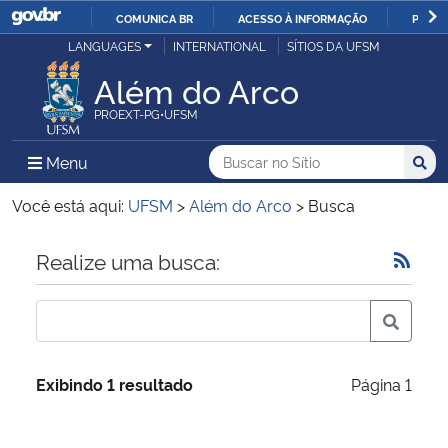
COMUNICA BR
ACESSO À INFORMAÇÃO
PARTI
Casa Civil
LANGUAGES
INTERNATIONAL
SÍTIOS DA UFSM
IR
PARA
Além do Arco
Ministério da Justiça e Segurança Pública
O
PROEXT-PG•UFSM
CONTEÚDO
Ministério da Defesa
Buscar no no Sítio
Busca
Busca:
Menu Principal do Sítio
Menu
Busc
Ministério das Relações Exteriores
Você está aqui:
UFSM
>
Além do Arco
>
Busca
Ministério da Economia
Início do conteúdo
Realize uma busca:
Ministério da Infraestrutura
Ministério da Agricultura, Pecuária e Abastecimento
Exibindo 1 resultado
Página 1
Ministério da Educação