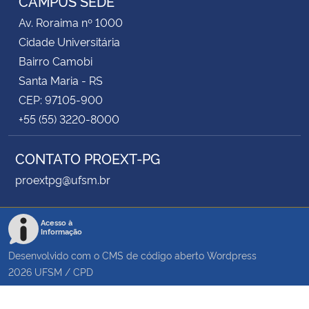
CAMPUS SEDE
Av. Roraima nº 1000
Cidade Universitária
Bairro Camobi
Santa Maria - RS
CEP: 97105-900
+55 (55) 3220-8000
CONTATO PROEXT-PG
proextpg@ufsm.br
Acesso à
Informação
Desenvolvido com o CMS de código aberto
Wordpress
2026
UFSM
/
CPD