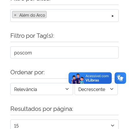
×
Secretaria-Geral
Além do Arco
×
Secretaria de Governo
Filtro por Tag(s):
Gabinete de Segurança Institucional
Advocacia-Geral da União
Ordenar por:
Banco Central do Brasil
Planalto
Resultados por página: