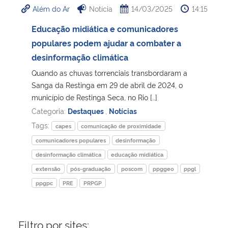
Além do Ar
Notícia
14/03/2025
14:15
Ministério da Cidadania
Educação midiática e comunicadores
Ministério da Saúde
populares podem ajudar a combater a
desinformação climática
Ministério de Minas e Energia
Quando as chuvas torrenciais transbordaram a
Sanga da Restinga em 29 de abril de 2024, o
Ministério da Ciência, Tecnologia, Inovações e Comunicações
município de Restinga Seca, no Rio […]
Categoria:
Destaques
,
Notícias
Ministério do Meio Ambiente
Tags:
capes
comunicação de proximidade
comunicadores populares
desinformação
Ministério do Turismo
desinformação climática
educação midiática
extensão
pós-graduação
poscom
ppggeo
ppgl
Ministério do Desenvolvimento Regional
ppgpc
PRE
PRPGP
Controladoria-Geral da União
Filtro por sites:
Ministério da Mulher, da Família e dos Direitos Humanos