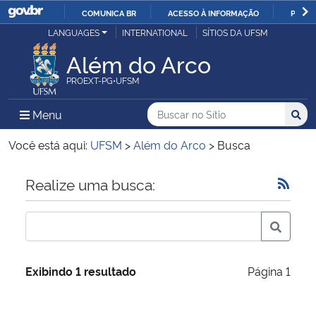
COMUNICA BR
ACESSO À INFORMAÇÃO
PARTI
Casa Civil
LANGUAGES
INTERNATIONAL
SÍTIOS DA UFSM
IR
PARA
Além do Arco
Ministério da Justiça e Segurança Pública
O
PROEXT-PG•UFSM
CONTEÚDO
Ministério da Defesa
Buscar no no Sítio
Busca
Busca:
Menu Principal do Sítio
Menu
Busc
Ministério das Relações Exteriores
Você está aqui:
UFSM
>
Além do Arco
>
Busca
Ministério da Economia
Início do conteúdo
Realize uma busca:
Ministério da Infraestrutura
Ministério da Agricultura, Pecuária e Abastecimento
Exibindo 1 resultado
Página 1
Ministério da Educação