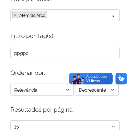
×
Secretaria-Geral
Além do Arco
×
Secretaria de Governo
Filtro por Tag(s):
Gabinete de Segurança Institucional
Advocacia-Geral da União
Ordenar por:
Banco Central do Brasil
Planalto
Resultados por página: