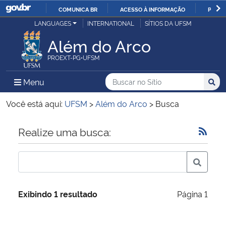
COMUNICA BR
ACESSO À INFORMAÇÃO
PARTI
Casa Civil
LANGUAGES
INTERNATIONAL
SÍTIOS DA UFSM
IR
PARA
Além do Arco
Ministério da Justiça e Segurança Pública
O
PROEXT-PG•UFSM
CONTEÚDO
Ministério da Defesa
Buscar no no Sítio
Busca
Busca:
Menu Principal do Sítio
Menu
Busc
Ministério das Relações Exteriores
Você está aqui:
UFSM
>
Além do Arco
>
Busca
Ministério da Economia
Início do conteúdo
Realize uma busca:
Ministério da Infraestrutura
Ministério da Agricultura, Pecuária e Abastecimento
Exibindo 1 resultado
Página 1
Ministério da Educação