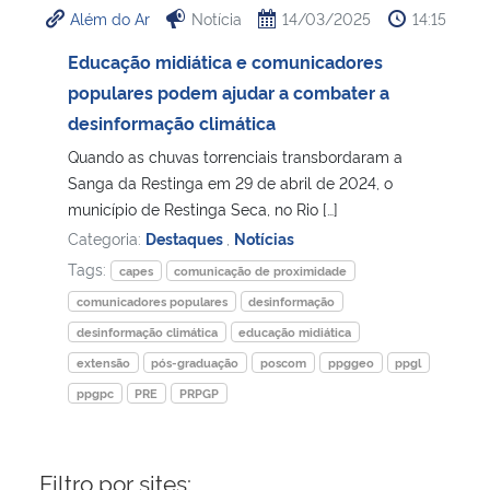
Além do Ar
Notícia
14/03/2025
14:15
Ministério da Cidadania
Educação midiática e comunicadores
Ministério da Saúde
populares podem ajudar a combater a
desinformação climática
Ministério de Minas e Energia
Quando as chuvas torrenciais transbordaram a
Sanga da Restinga em 29 de abril de 2024, o
Ministério da Ciência, Tecnologia, Inovações e Comunicações
município de Restinga Seca, no Rio […]
Categoria:
Destaques
,
Notícias
Ministério do Meio Ambiente
Tags:
capes
comunicação de proximidade
comunicadores populares
desinformação
Ministério do Turismo
desinformação climática
educação midiática
extensão
pós-graduação
poscom
ppggeo
ppgl
Ministério do Desenvolvimento Regional
ppgpc
PRE
PRPGP
Controladoria-Geral da União
Filtro por sites:
Ministério da Mulher, da Família e dos Direitos Humanos