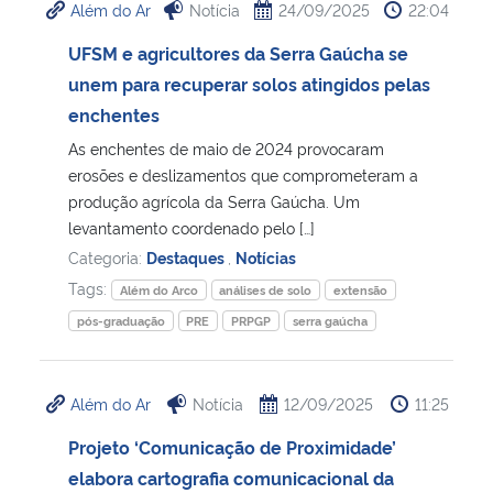
Além do Ar
Notícia
24/09/2025
22:04
UFSM e agricultores da Serra Gaúcha se
unem para recuperar solos atingidos pelas
enchentes
As enchentes de maio de 2024 provocaram
erosões e deslizamentos que comprometeram a
produção agrícola da Serra Gaúcha. Um
levantamento coordenado pelo […]
Categoria:
Destaques
,
Notícias
Tags:
Além do Arco
análises de solo
extensão
pós-graduação
PRE
PRPGP
serra gaúcha
Além do Ar
Notícia
12/09/2025
11:25
Projeto ‘Comunicação de Proximidade’
elabora cartografia comunicacional da