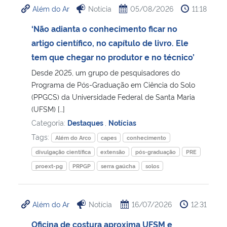
Além do Ar
Notícia
05/08/2026
11:18
Ministério da Cidadania
‘Não adianta o conhecimento ficar no
Ministério da Saúde
artigo científico, no capítulo de livro. Ele
tem que chegar no produtor e no técnico’
Ministério de Minas e Energia
Desde 2025, um grupo de pesquisadores do
Programa de Pós-Graduação em Ciência do Solo
Ministério da Ciência, Tecnologia, Inovações e Comunicações
(PPGCS) da Universidade Federal de Santa Maria
(UFSM) […]
Ministério do Meio Ambiente
Categoria:
Destaques
,
Notícias
Tags:
Além do Arco
capes
conhecimento
Ministério do Turismo
divulgação científica
extensão
pós-graduação
PRE
proext-pg
PRPGP
serra gaúcha
solos
Ministério do Desenvolvimento Regional
Controladoria-Geral da União
Além do Ar
Notícia
16/07/2026
12:31
Oficina de costura aproxima UFSM e
Ministério da Mulher, da Família e dos Direitos Humanos