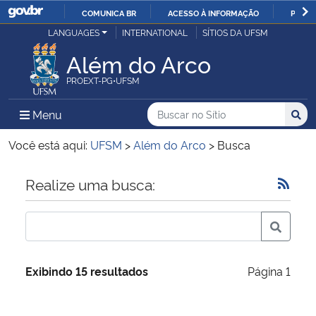
COMUNICA BR
ACESSO À INFORMAÇÃO
PARTI
Casa Civil
LANGUAGES
INTERNATIONAL
SÍTIOS DA UFSM
IR
PARA
Além do Arco
Ministério da Justiça e Segurança Pública
O
PROEXT-PG•UFSM
CONTEÚDO
Ministério da Defesa
Buscar no no Sítio
Busca
Busca:
Menu Principal do Sítio
Menu
Busc
Ministério das Relações Exteriores
Você está aqui:
UFSM
>
Além do Arco
>
Busca
Ministério da Economia
Início do conteúdo
Realize uma busca:
Ministério da Infraestrutura
Ministério da Agricultura, Pecuária e Abastecimento
Exibindo 15 resultados
Página 1
Ministério da Educação