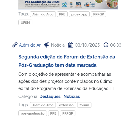
Tags:
Além do Arco
PRE
proext-pg
PRPGP
UFSM
Além do Ar
Notícia
03/10/2025
08:36
Segunda edição do Fórum de Extensão da
Pós-Graduação tem data marcada
Com o objetivo de apresentar e acompanhar as
ações dos dez projetos contemplados no último
edital do Programa de Extensão da Educação […]
Categoria:
Destaques
,
Notícias
Tags:
Além do Arco
extensão
fórum
pós-graduação
PRE
PRPGP