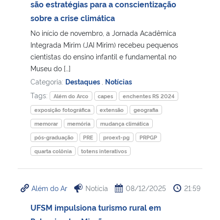
são estratégias para a conscientização
sobre a crise climática
No início de novembro, a Jornada Acadêmica
Integrada Mirim (JAI Mirim) recebeu pequenos
cientistas do ensino infantil e fundamental no
Museu do […]
Categoria:
Destaques
,
Notícias
Tags:
Além do Arco
capes
enchentes RS 2024
exposição fotográfica
extensão
geografia
memorar
memória
mudança climática
pós-graduação
PRE
proext-pg
PRPGP
quarta colônia
totens interativos
Além do Ar
Notícia
08/12/2025
21:59
UFSM impulsiona turismo rural em