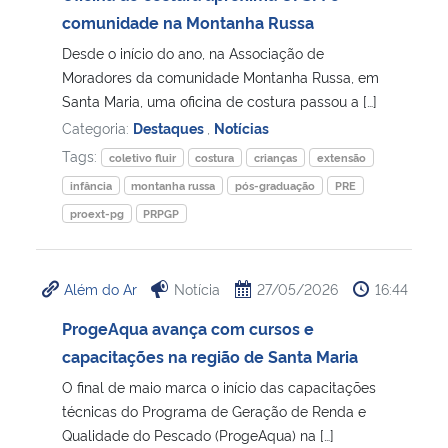
comunidade na Montanha Russa
Secretaria-Geral
Desde o início do ano, na Associação de
Moradores da comunidade Montanha Russa, em
Secretaria de Governo
Santa Maria, uma oficina de costura passou a […]
Categoria:
Destaques
,
Notícias
Gabinete de Segurança Institucional
Tags:
coletivo fluir
costura
crianças
extensão
infância
montanha russa
pós-graduação
PRE
Advocacia-Geral da União
proext-pg
PRPGP
Banco Central do Brasil
Além do Ar
Notícia
27/05/2026
16:44
Planalto
ProgeAqua avança com cursos e
capacitações na região de Santa Maria
O final de maio marca o início das capacitações
técnicas do Programa de Geração de Renda e
Qualidade do Pescado (ProgeAqua) na […]