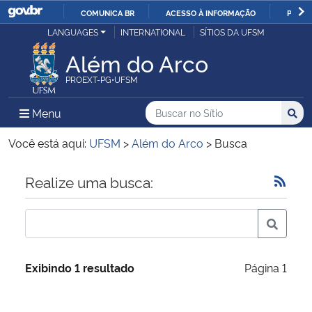
COMUNICA BR
ACESSO À INFORMAÇÃO
PARTI
Casa Civil
LANGUAGES
INTERNATIONAL
SÍTIOS DA UFSM
IR
PARA
Além do Arco
Ministério da Justiça e Segurança Pública
O
PROEXT-PG•UFSM
CONTEÚDO
Ministério da Defesa
Buscar no no Sítio
Busca
Busca:
Menu Principal do Sítio
Menu
Busc
Ministério das Relações Exteriores
Você está aqui:
UFSM
>
Além do Arco
>
Busca
Ministério da Economia
Início do conteúdo
Realize uma busca:
Ministério da Infraestrutura
Ministério da Agricultura, Pecuária e Abastecimento
Exibindo 1 resultado
Página 1
Ministério da Educação