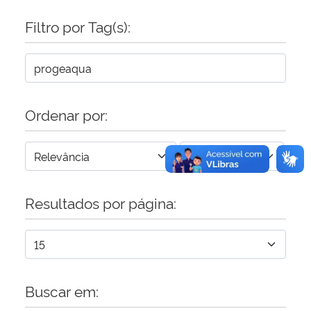
Filtro por Tag(s):
Secretaria-Geral
Secretaria de Governo
Gabinete de Segurança Institucional
Ordenar por:
Advocacia-Geral da União
Banco Central do Brasil
Resultados por página:
Planalto
Buscar em: