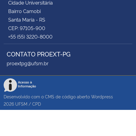
Cidade Universitária
Bairro Camobi
Santa Maria - RS
CEP: 97105-900
+55 (55) 3220-8000
CONTATO PROEXT-PG
proextpg@ufsm.br
Acesso à
Informação
Desenvolvido com o CMS de código aberto
Wordpress
2026
UFSM
/
CPD