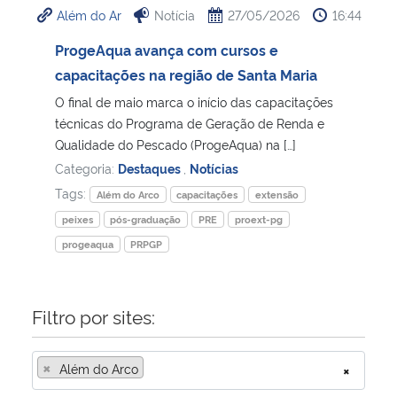
Além do Ar
Notícia
27/05/2026
16:44
Ministério da Cidadania
ProgeAqua avança com cursos e
Ministério da Saúde
capacitações na região de Santa Maria
O final de maio marca o início das capacitações
Ministério de Minas e Energia
técnicas do Programa de Geração de Renda e
Qualidade do Pescado (ProgeAqua) na […]
Ministério da Ciência, Tecnologia, Inovações e Comunicações
Categoria:
Destaques
,
Notícias
Tags:
Além do Arco
capacitações
extensão
Ministério do Meio Ambiente
peixes
pós-graduação
PRE
proext-pg
progeaqua
PRPGP
Ministério do Turismo
Ministério do Desenvolvimento Regional
Filtro por sites:
Controladoria-Geral da União
×
Além do Arco
×
Ministério da Mulher, da Família e dos Direitos Humanos