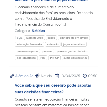
O cenário financeiro é de aumento do
Secretaria-Geral
endividamento das famílias brasileiras. De acordo
com a Pesquisa de Endividamento e
Secretaria de Governo
Inadimplência do Consumidor […]
Categoria:
Notícias
Gabinete de Segurança Institucional
Tags:
Além do Arco
capes
dinheiro dá em árvore
educação financeira
extensão
jogos educativos
Advocacia-Geral da União
passa ou repassa
patacas
pense e ganhe dinheiro
pós-graduação
PRE
PRPGP
sumo educacional
Banco Central do Brasil
Planalto
Além do Ar
Notícia
10/04/2025
09:50
Você sabia que seu cérebro pode sabotar
suas decisões financeiras?
Quando se fala em educação financeira, muitas
pessoas pensam em matemática básica: saber