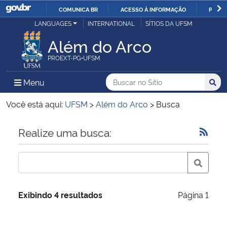
COMUNICA BR
ACESSO À INFORMAÇÃO
PARTI
Casa Civil
LANGUAGES
INTERNATIONAL
SÍTIOS DA UFSM
IR
PARA
Além do Arco
Ministério da Justiça e Segurança Pública
O
PROEXT-PG•UFSM
CONTEÚDO
Ministério da Defesa
Buscar no no Sítio
Busca
Busca:
Menu Principal do Sítio
Menu
Busc
Ministério das Relações Exteriores
Você está aqui:
UFSM
>
Além do Arco
>
Busca
Ministério da Economia
Início do conteúdo
Realize uma busca:
Ministério da Infraestrutura
Ministério da Agricultura, Pecuária e Abastecimento
Exibindo 4 resultados
Página 1
Ministério da Educação