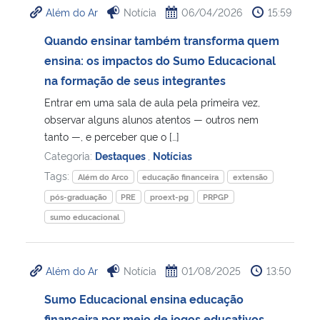
Além do Ar
Notícia
06/04/2026
15:59
Ministério da Cidadania
Quando ensinar também transforma quem
Ministério da Saúde
ensina: os impactos do Sumo Educacional
na formação de seus integrantes
Ministério de Minas e Energia
Entrar em uma sala de aula pela primeira vez,
observar alguns alunos atentos — outros nem
Ministério da Ciência, Tecnologia, Inovações e Comunicações
tanto —, e perceber que o […]
Categoria:
Destaques
,
Notícias
Ministério do Meio Ambiente
Tags:
Além do Arco
educação financeira
extensão
pós-graduação
PRE
proext-pg
PRPGP
Ministério do Turismo
sumo educacional
Ministério do Desenvolvimento Regional
Além do Ar
Notícia
01/08/2025
13:50
Controladoria-Geral da União
Sumo Educacional ensina educação
Ministério da Mulher, da Família e dos Direitos Humanos
financeira por meio de jogos educativos