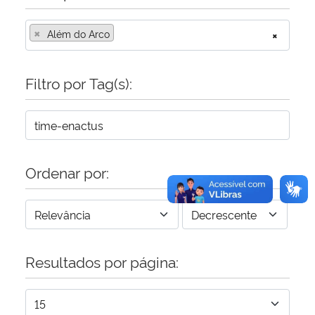
×
Secretaria-Geral
Além do Arco
×
Secretaria de Governo
Filtro por Tag(s):
Gabinete de Segurança Institucional
Advocacia-Geral da União
Ordenar por:
Banco Central do Brasil
Planalto
Resultados por página: