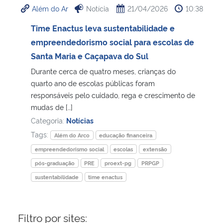
Além do Ar
Notícia
21/04/2026
10:38
Ministério da Cidadania
Time Enactus leva sustentabilidade e
Ministério da Saúde
empreendedorismo social para escolas de
Santa Maria e Caçapava do Sul
Ministério de Minas e Energia
Durante cerca de quatro meses, crianças do
quarto ano de escolas públicas foram
Ministério da Ciência, Tecnologia, Inovações e Comunicações
responsáveis pelo cuidado, rega e crescimento de
mudas de […]
Ministério do Meio Ambiente
Categoria:
Notícias
Tags:
Além do Arco
educação financeira
Ministério do Turismo
empreendedorismo social
escolas
extensão
pós-graduação
PRE
proext-pg
PRPGP
Ministério do Desenvolvimento Regional
sustentabilidade
time enactus
Controladoria-Geral da União
Filtro por sites:
Ministério da Mulher, da Família e dos Direitos Humanos