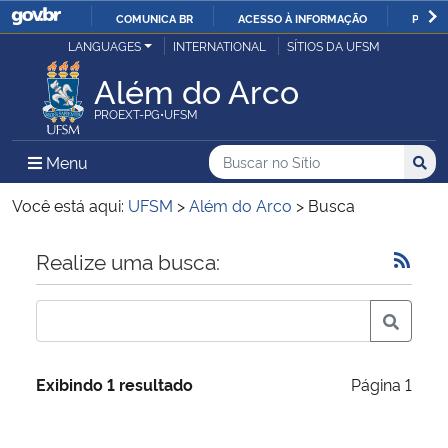
COMUNICA BR
ACESSO À INFORMAÇÃO
PARTI
Casa Civil
LANGUAGES
INTERNATIONAL
SÍTIOS DA UFSM
IR
PARA
Além do Arco
Ministério da Justiça e Segurança Pública
O
PROEXT-PG•UFSM
CONTEÚDO
Ministério da Defesa
Buscar no no Sítio
Busca
Busca:
Menu Principal do Sítio
Menu
Busc
Ministério das Relações Exteriores
Você está aqui:
UFSM
>
Além do Arco
>
Busca
Ministério da Economia
Início do conteúdo
Realize uma busca:
Ministério da Infraestrutura
Ministério da Agricultura, Pecuária e Abastecimento
Exibindo 1 resultado
Página 1
Ministério da Educação