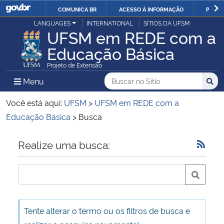
COMUNICA BR
ACESSO À INFORMAÇÃO
PARTI
Casa Civil
LANGUAGES
INTERNATIONAL
SÍTIOS DA UFSM
IR
UFSM em REDE com a
PARA
Educação Básica
Ministério da Justiça e Segurança Pública
O
Projeto de Extensão
CONTEÚDO
Ministério da Defesa
Buscar no no Sítio
Busca
Busca:
Menu Principal do Sítio
Menu
Busc
Ministério das Relações Exteriores
Você está aqui:
UFSM
>
UFSM em REDE com a
Educação Básica
>
Busca
Ministério da Economia
Início do conteúdo
Realize uma busca:
Ministério da Infraestrutura
Ministério da Agricultura, Pecuária e Abastecimento
Ministério da Educação
Tente alterar o termo ou os filtros de busca e