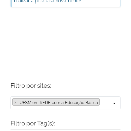
realizar a pesquisa novamente!
Ministério da Cidadania
Ministério da Saúde
Ministério de Minas e Energia
Ministério da Ciência, Tecnologia, Inovações e Comunicações
Ministério do Meio Ambiente
Ministério do Turismo
Filtro por sites:
Ministério do Desenvolvimento Regional
×
UFSM em REDE com a Educação Básica
×
Controladoria-Geral da União
Filtro por Tag(s):
Ministério da Mulher, da Família e dos Direitos Humanos