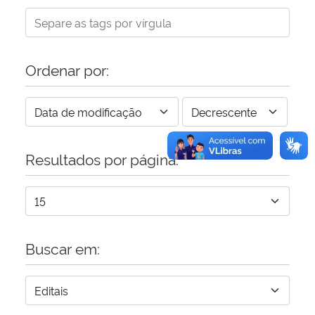
Secretaria-Geral
Ordenar por:
Secretaria de Governo
Gabinete de Segurança Institucional
Advocacia-Geral da União
Resultados por página:
Banco Central do Brasil
Planalto
Buscar em: