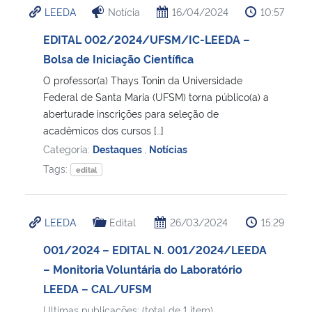
LEEDA
Notícia
16/04/2024
10:57
Ministério da Cidadania
EDITAL 002/2024/UFSM/IC-LEEDA –
Ministério da Saúde
Bolsa de Iniciação Científica
O professor(a) Thays Tonin da Universidade
Ministério de Minas e Energia
Federal de Santa Maria (UFSM) torna público(a) a
aberturade inscrições para seleção de
Ministério da Ciência, Tecnologia, Inovações e Comunicações
acadêmicos dos cursos […]
Categoria:
Destaques
,
Notícias
Ministério do Meio Ambiente
Tags:
edital
Ministério do Turismo
LEEDA
Edital
26/03/2024
15:29
Ministério do Desenvolvimento Regional
001/2024 – EDITAL N. 001/2024/LEEDA
– Monitoria Voluntária do Laboratório
Controladoria-Geral da União
LEEDA – CAL/UFSM
Ministério da Mulher, da Família e dos Direitos Humanos
Ultimas publicações: (total de 1 item)