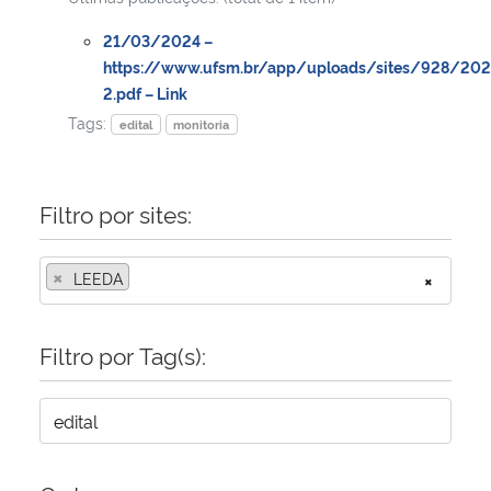
21/03/2024 –
Secretaria-Geral
https://www.ufsm.br/app/uploads/sites/928/20
2.pdf – Link
Secretaria de Governo
Tags:
edital
monitoria
Gabinete de Segurança Institucional
Filtro por sites:
Advocacia-Geral da União
×
LEEDA
×
Banco Central do Brasil
Planalto
Filtro por Tag(s):