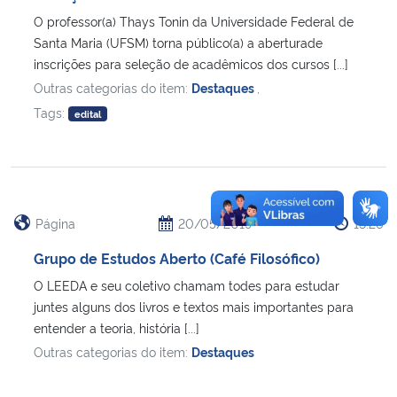
O professor(a) Thays Tonin da Universidade Federal de
Secretaria-Geral
Santa Maria (UFSM) torna público(a) a aberturade
inscrições para seleção de acadêmicos dos cursos [...]
Outras categorias do item:
Destaques
,
Secretaria de Governo
Tags:
edital
Gabinete de Segurança Institucional
Advocacia-Geral da União
Página
20/05/2019
13:26
Banco Central do Brasil
Grupo de Estudos Aberto (Café Filosófico)
Planalto
O LEEDA e seu coletivo chamam todes para estudar
juntes alguns dos livros e textos mais importantes para
entender a teoria, história [...]
Outras categorias do item:
Destaques