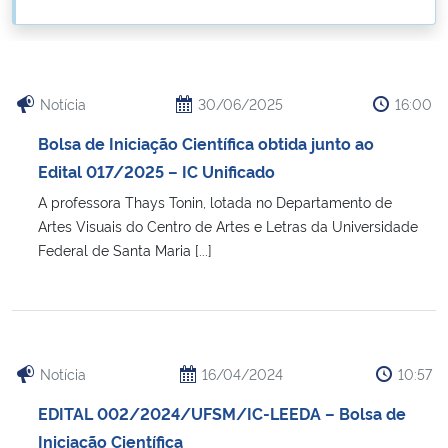
Ministério da Cidadania
Ministério da Saúde
Notícia
30/06/2025
16:00
Ministério de Minas e Energia
Bolsa de Iniciação Científica obtida junto ao
Edital 017/2025 – IC Unificado
Ministério da Ciência, Tecnologia, Inovações e Comunicações
A professora Thays Tonin, lotada no Departamento de
Artes Visuais do Centro de Artes e Letras da Universidade
Ministério do Meio Ambiente
Federal de Santa Maria [...]
Ministério do Turismo
Ministério do Desenvolvimento Regional
Notícia
16/04/2024
10:57
Controladoria-Geral da União
EDITAL 002/2024/UFSM/IC-LEEDA – Bolsa de
Iniciação Científica
Ministério da Mulher, da Família e dos Direitos Humanos