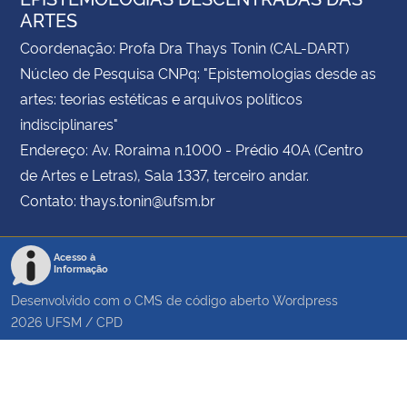
ARTES
Coordenação: Profa Dra Thays Tonin (CAL-DART)
Núcleo de Pesquisa CNPq: "Epistemologias desde as
artes: teorias estéticas e arquivos políticos
indisciplinares"
Endereço: Av. Roraima n.1000 - Prédio 40A (Centro
de Artes e Letras), Sala 1337, terceiro andar.
Contato: thays.tonin@ufsm.br
Acesso à
Informação
Desenvolvido com o CMS de código aberto
Wordpress
2026
UFSM
/
CPD