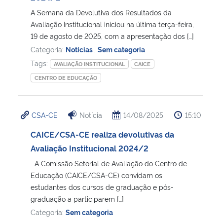
A Semana da Devolutiva dos Resultados da
Secretaria-Geral
Avaliação Institucional iniciou na última terça-feira,
19 de agosto de 2025, com a apresentação dos […]
Categoria:
Notícias
,
Sem categoria
Secretaria de Governo
Tags:
AVALIAÇÃO INSTITUCIONAL
CAICE
Gabinete de Segurança Institucional
CENTRO DE EDUCAÇÃO
Advocacia-Geral da União
CSA-CE
Notícia
14/08/2025
15:10
Banco Central do Brasil
CAICE/CSA-CE realiza devolutivas da
Avaliação Institucional 2024/2
Planalto
A Comissão Setorial de Avaliação do Centro de
Educação (CAICE/CSA-CE) convidam os
estudantes dos cursos de graduação e pós-
graduação a participarem […]
Categoria:
Sem categoria