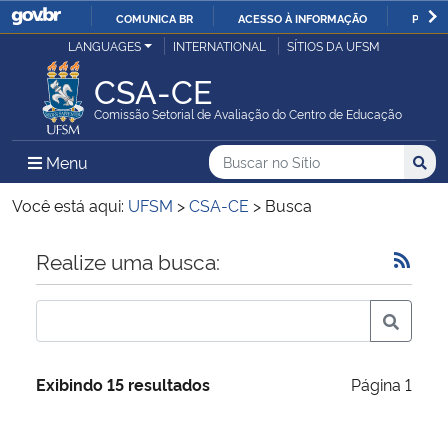
COMUNICA BR
ACESSO À INFORMAÇÃO
PARTI
Casa Civil
LANGUAGES
INTERNATIONAL
SÍTIOS DA UFSM
IR
PARA
CSA-CE
Ministério da Justiça e Segurança Pública
O
Comissão Setorial de Avaliação do Centro de Educação
CONTEÚDO
Ministério da Defesa
Buscar no no Sítio
Busca
Busca:
Menu Principal do Sítio
Menu
Busc
Ministério das Relações Exteriores
Você está aqui:
UFSM
>
CSA-CE
>
Busca
Ministério da Economia
Início do conteúdo
Realize uma busca:
Ministério da Infraestrutura
Ministério da Agricultura, Pecuária e Abastecimento
Exibindo 15 resultados
Página 1
Ministério da Educação