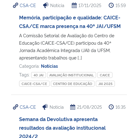
CSA-CE
Notícia
17/11/2025
15:59
Ministério da Cidadania
Memória, participação e qualidade: CAICE-
Ministério da Saúde
CSA/CE marca presença na 40ª JAI/UFSM
A Comissão Setorial de Avaliação do Centro de
Ministério de Minas e Energia
Educação (CAICE-CSA/CE) participou da 40ª
Jornada Acadêmica Integrada (JAI) da UFSM,
Ministério da Ciência, Tecnologia, Inovações e Comunicações
apresentando trabalhos que […]
Categoria:
Notícias
Ministério do Meio Ambiente
Tags:
40 JAI
AVALIAÇÃO INSTITUCIONAL
CAICE
CAICE-CSA/CE
CENTRO DE EDUCAÇÃO
JAI 2025
Ministério do Turismo
Ministério do Desenvolvimento Regional
CSA-CE
Notícia
21/08/2025
16:35
Semana da Devolutiva apresenta
Controladoria-Geral da União
resultados da avaliação institucional
2024/2
Ministério da Mulher, da Família e dos Direitos Humanos