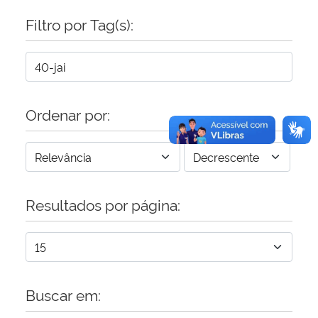
Filtro por Tag(s):
Secretaria-Geral
Secretaria de Governo
Gabinete de Segurança Institucional
Ordenar por:
Advocacia-Geral da União
Banco Central do Brasil
Resultados por página:
Planalto
Buscar em: