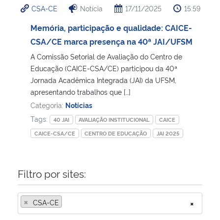
CSA-CE
Notícia
17/11/2025
15:59
Ministério da Cidadania
Memória, participação e qualidade: CAICE-
Ministério da Saúde
CSA/CE marca presença na 40ª JAI/UFSM
A Comissão Setorial de Avaliação do Centro de
Ministério de Minas e Energia
Educação (CAICE-CSA/CE) participou da 40ª
Jornada Acadêmica Integrada (JAI) da UFSM,
Ministério da Ciência, Tecnologia, Inovações e Comunicações
apresentando trabalhos que […]
Categoria:
Notícias
Ministério do Meio Ambiente
Tags:
40 JAI
AVALIAÇÃO INSTITUCIONAL
CAICE
CAICE-CSA/CE
CENTRO DE EDUCAÇÃO
JAI 2025
Ministério do Turismo
Ministério do Desenvolvimento Regional
Filtro por sites:
Controladoria-Geral da União
×
CSA-CE
×
Ministério da Mulher, da Família e dos Direitos Humanos