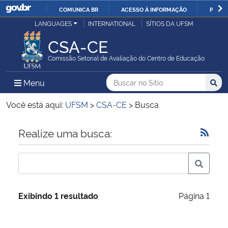
COMUNICA BR
ACESSO À INFORMAÇÃO
PARTI
Casa Civil
LANGUAGES
INTERNATIONAL
SÍTIOS DA UFSM
IR
PARA
CSA-CE
Ministério da Justiça e Segurança Pública
O
Comissão Setorial de Avaliação do Centro de Educação
CONTEÚDO
Ministério da Defesa
Buscar no no Sítio
Busca
Busca:
Menu Principal do Sítio
Menu
Busc
Ministério das Relações Exteriores
Você está aqui:
UFSM
>
CSA-CE
>
Busca
Ministério da Economia
Início do conteúdo
Realize uma busca:
Ministério da Infraestrutura
Ministério da Agricultura, Pecuária e Abastecimento
Exibindo 1 resultado
Página 1
Ministério da Educação