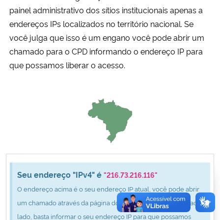
Ministério da Cidadania
painel administrativo dos sítios institucionais apenas a
endereços IPs localizados no território nacional. Se
Ministério da Saúde
você julga que isso é um engano você pode abrir um
chamado para o CPD informando o endereço IP para
Ministério de Minas e Energia
que possamos liberar o acesso.
Ministério da Ciência, Tecnologia, Inovações e Comunicações
Ministério do Meio Ambiente
Ministério do Turismo
Ministério do Desenvolvimento Regional
Seu endereço "IPv4" é
"216.73.216.116"
O endereço acima é o seu endereço IP atual, você pode abrir
Controladoria-Geral da União
um chamado através da página do CPD clicando no botão ao
lado, basta informar o seu endereço IP para que possamos
Ministério da Mulher, da Família e dos Direitos Humanos