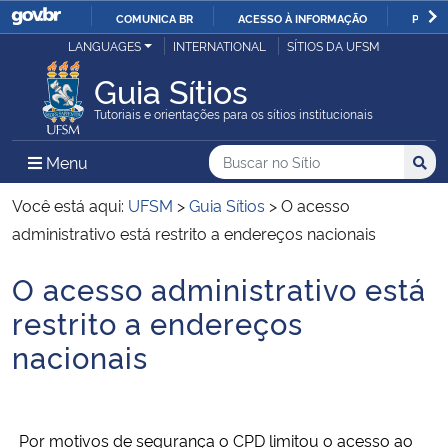
COMUNICA BR
ACESSO À INFORMAÇÃO
PARTI
Casa Civil
LANGUAGES
INTERNATIONAL
SÍTIOS DA UFSM
IR
PARA
Guia Sítios
Ministério da Justiça e Segurança Pública
O
Tutoriais e orientações para os sítios institucionais
CONTEÚDO
Ministério da Defesa
Buscar no no Sítio
Busca
Busca:
Menu Principal do Sítio
Menu
Busc
Ministério das Relações Exteriores
Você está aqui:
UFSM
>
Guia Sítios
>
O acesso
administrativo está restrito a endereços nacionais
Ministério da Economia
O acesso administrativo está
Início do conteúdo
Ministério da Infraestrutura
restrito a endereços
nacionais
Ministério da Agricultura, Pecuária e Abastecimento
Ministério da Educação
Por motivos de segurança o CPD limitou o acesso ao