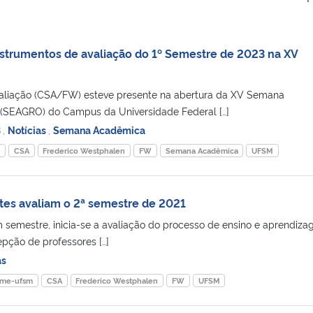
strumentos de avaliação do 1º Semestre de 2023 na XV
valiação (CSA/FW) esteve presente na abertura da XV Semana
(SEAGRO) do Campus da Universidade Federal […]
3
,
Notícias
,
Semana Acadêmica
o
CSA
Frederico Westphalen
FW
Semana Acadêmica
UFSM
tes avaliam o 2ª semestre de 2021
semestre, inicia-se a avaliação do processo de ensino e aprendiz
pção de professores […]
as
ome-ufsm
CSA
Frederico Westphalen
FW
UFSM