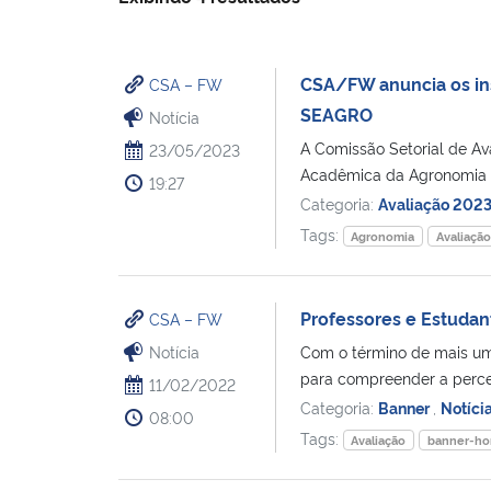
CSA/FW anuncia os in
CSA – FW
SEAGRO
Notícia
A Comissão Setorial de A
23/05/2023
Acadêmica da Agronomia 
19:27
Categoria:
Avaliação 202
Tags:
Agronomia
Avaliaçã
Professores e Estudan
CSA – FW
Notícia
Com o término de mais um 
para compreender a perce
11/02/2022
Categoria:
Banner
,
Notíci
08:00
Tags:
Avaliação
banner-h