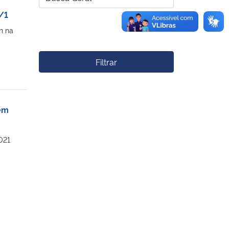
/1
n na
Filtrar
gem
021