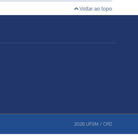
Voltar ao topo
2026
UFSM
/
CPD