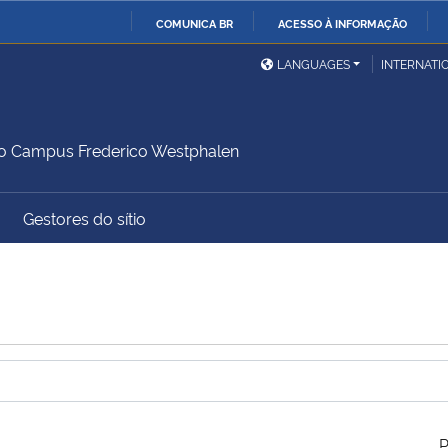
COMUNICA BR
ACESSO À INFORMAÇÃO
Ministério da Defesa
Ministério das Relações
Mini
IR
LANGUAGES
INTERNATI
Exteriores
PARA
O
Ministério da Cidadania
Ministério da Saúde
Mini
CONTEÚDO
do Campus Frederico Westphalen
Gestores do sítio
Ministério do
Controladoria-Geral da
Mini
Desenvolvimento Regional
União
Famí
Hum
Advocacia-Geral da União
Banco Central do Brasil
Plan
P