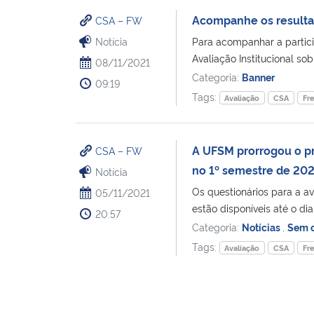
Acompanhe os resulta
CSA – FW
Notícia
Para acompanhar a partic
Avaliação Institucional sob
08/11/2021
Categoria:
Banner
09:19
Tags:
Avaliação
CSA
Fr
A UFSM prorrogou o pr
CSA – FW
no 1º semestre de 20
Notícia
Os questionários para a a
05/11/2021
estão disponíveis até o dia 
20:57
Categoria:
Notícias
,
Sem c
Tags:
Avaliação
CSA
Fr