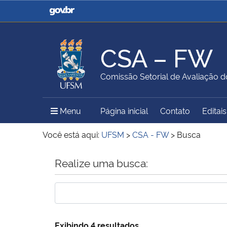
Casa Civil
Ministério da Justiça e
Segurança Pública
CSA – FW
Ministério da Agricultura,
Ministério da Educação
Comissão Setorial de Avaliação 
Pecuária e Abastecimento
Menu Principal do Sítio
Menu
Página inicial
Contato
Editais
Ministério do Meio Ambiente
Ministério do Turismo
Você está aqui:
UFSM
>
CSA - FW
>
Busca
Início do conteúdo
Realize uma busca:
Secretaria de Governo
Gabinete de Segurança
Institucional
Exibindo 4 resultados