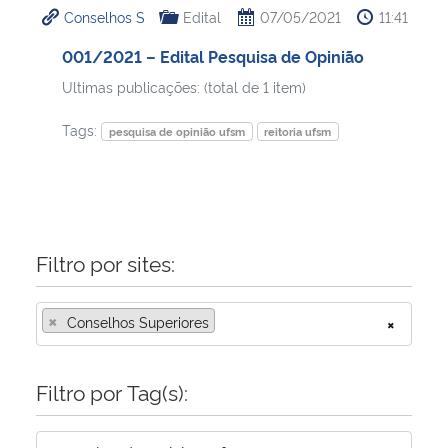
Conselhos S
Edital
07/05/2021
11:41
Ministério da Cidadania
001/2021 – Edital Pesquisa de Opinião
Ministério da Saúde
Ultimas publicações: (total de 1 item)
Ministério de Minas e Energia
Tags:
pesquisa de opinião ufsm
reitoria ufsm
Ministério da Ciência, Tecnologia, Inovações e Comunicações
Ministério do Meio Ambiente
Filtro por sites:
Ministério do Turismo
×
Conselhos Superiores
×
Ministério do Desenvolvimento Regional
Filtro por Tag(s):
Controladoria-Geral da União
Ministério da Mulher, da Família e dos Direitos Humanos