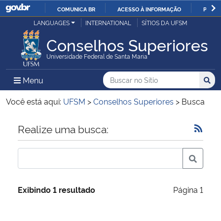
COMUNICA BR
ACESSO À INFORMAÇÃO
PARTI
Casa Civil
LANGUAGES
INTERNATIONAL
SÍTIOS DA UFSM
IR
PARA
Conselhos Superiores
Ministério da Justiça e Segurança Pública
O
Universidade Federal de Santa Maria
CONTEÚDO
Ministério da Defesa
Buscar no no Sítio
Busca
Busca:
Menu Principal do Sítio
Menu
Busc
Ministério das Relações Exteriores
Você está aqui:
UFSM
>
Conselhos Superiores
>
Busca
Ministério da Economia
Início do conteúdo
Realize uma busca:
Ministério da Infraestrutura
Ministério da Agricultura, Pecuária e Abastecimento
Exibindo 1 resultado
Página 1
Ministério da Educação