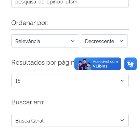
Secretaria-Geral
Ordenar por:
Secretaria de Governo
Gabinete de Segurança Institucional
Resultados por página:
Advocacia-Geral da União
Banco Central do Brasil
Planalto
Buscar em: