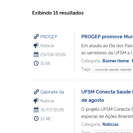
Exibindo 15 resultados
PROGEP promove Mural 
PROGEP
Notícia
Em alusão ao Dia dos Pais
as servidoras da UFSM a […
03/08/2026
Categoria:
Banner Home
,
15:56
Tags:
conecta-saude-mental
UFSM Conecta Saúde M
Gabinete da
de agosto
Notícia
O projeto UFSM Conecta 
31/07/2026
especial de Ações Itineran
12:48
Categoria:
Notícias
Tags:
conecta-saude-mental