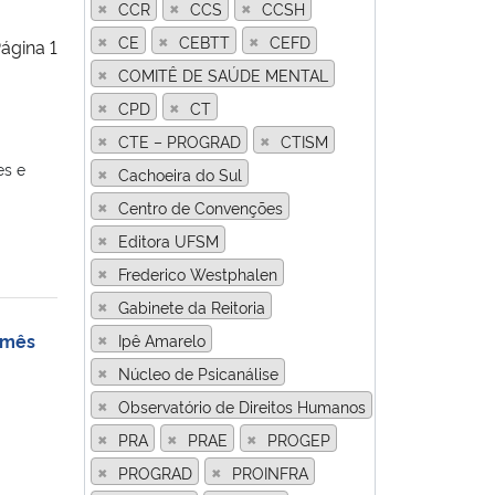
×
×
×
CCR
CCS
CCSH
×
×
×
CE
CEBTT
CEFD
ágina 1
×
COMITÊ DE SAÚDE MENTAL
×
×
CPD
CT
×
×
CTE – PROGRAD
CTISM
×
es e
Cachoeira do Sul
×
Centro de Convenções
×
Editora UFSM
×
Frederico Westphalen
×
Gabinete da Reitoria
×
 mês
Ipê Amarelo
×
Núcleo de Psicanálise
×
Observatório de Direitos Humanos
×
×
×
PRA
PRAE
PROGEP
×
×
PROGRAD
PROINFRA