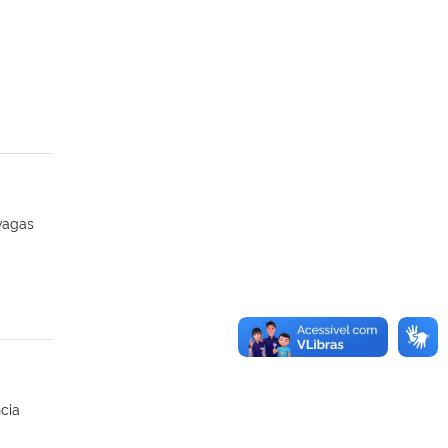
 vagas
cia