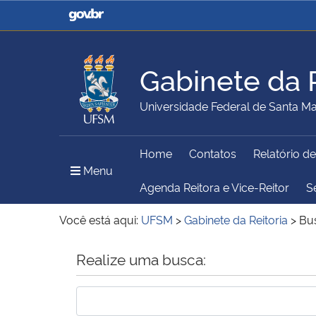
Casa Civil
Ministério da Justiça e
Segurança Pública
Gabinete da R
Ministério da Agricultura,
Ministério da Educação
Universidade Federal de Santa Ma
Pecuária e Abastecimento
Home
Contatos
Relatório d
Ministério do Meio Ambiente
Ministério do Turismo
Menu Principal do Sítio
Menu
Agenda Reitora e Vice-Reitor
S
Você está aqui:
UFSM
>
Gabinete da Reitoria
>
Bu
Secretaria de Governo
Gabinete de Segurança
Início do conteúdo
Realize uma busca:
Institucional