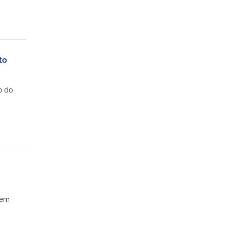
to
o do
 em