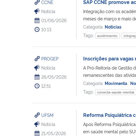
SAP CCNE promove aco
CCNE
Notícia
Integração com os acadêmi
meses de março e maio de 
01/06/2026
Categoria:
Notícias
10:13
Tags:
acolhimento
intrgra
Inscrições para vagas
PROGEP
Notícia
A Pró-Reitoria de Gestão d
remanescentes das ativid
26/05/2026
Categoria:
Movimenta
,
No
12:51
Tags:
conecta-saude-mental
Reforma Psiquiátrica 
UFSM
Notícia
Após Reforma Psiquiátrica
em saúde mental pelo SUS
21/05/2026