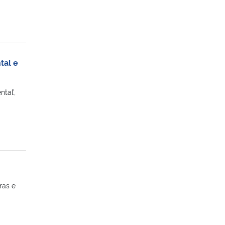
tal e
tal’,
ras e