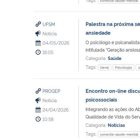
conecta-saude-mental
Palestra na próxima s
UFSM
ansiedade
Notícia
O psicólogo e psicanalista
04/05/2026
intitulada “Geração ansiosa
16:05
Categoria:
Saúde
Tags:
Geral
Psicologia
s
Encontro on-line discu
PROGEP
psicossociais
Notícia
Integrando as ações do A
24/04/2026
Qualidade de Vida do Servi
10:58
Categoria:
Notícias
Tags:
conecta-saude-mental