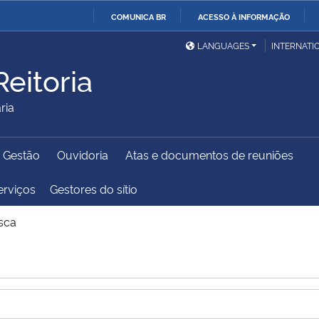
COMUNICA BR
ACESSO À INFORMAÇÃO
Ministério da Defesa
Ministério das Relações
Mini
IR
LANGUAGES
INTERNATI
Exteriores
PARA
eitoria
O
Ministério da Cidadania
Ministério da Saúde
Mini
CONTEÚDO
ria
e Gestão
Ouvidoria
Atas e documentos de reuniões
Ministério do
Controladoria-Geral da
Mini
Desenvolvimento Regional
União
Famí
erviços
Gestores do sítio
Hum
sca
Advocacia-Geral da União
Banco Central do Brasil
Plan