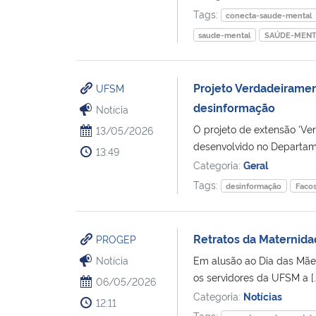
Tags:
conecta-saude-mental
saude-mental
SAÚDE-MENT
Projeto Verdadeiramen
UFSM
desinformação
Notícia
O projeto de extensão ‘V
13/05/2026
desenvolvido no Departam
13:49
Categoria:
Geral
Tags:
desinformação
Faco
Retratos da Maternida
PROGEP
Notícia
Em alusão ao Dia das Mães
os servidores da UFSM a […
06/05/2026
Categoria:
Notícias
12:11
Tags: