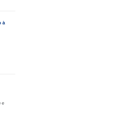
o à
a
 e