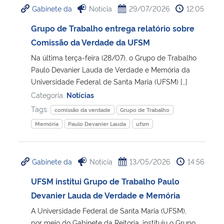
Gabinete da
Notícia
29/07/2026
12:05
Ministério da Cidadania
Grupo de Trabalho entrega relatório sobre
Ministério da Saúde
Comissão da Verdade da UFSM
Na última terça-feira (28/07), o Grupo de Trabalho
Ministério de Minas e Energia
Paulo Devanier Lauda de Verdade e Memória da
Universidade Federal de Santa Maria (UFSM) […]
Ministério da Ciência, Tecnologia, Inovações e Comunicações
Categoria:
Notícias
Tags:
comissão da verdade
Grupo de Trabalho
Ministério do Meio Ambiente
Memória
Paulo Devanier Lauda
ufsm
Ministério do Turismo
Gabinete da
Notícia
13/05/2026
14:56
Ministério do Desenvolvimento Regional
UFSM institui Grupo de Trabalho Paulo
Devanier Lauda de Verdade e Memória
Controladoria-Geral da União
A Universidade Federal de Santa Maria (UFSM),
Ministério da Mulher, da Família e dos Direitos Humanos
por meio do Gabinete da Reitoria, instituiu o Grupo