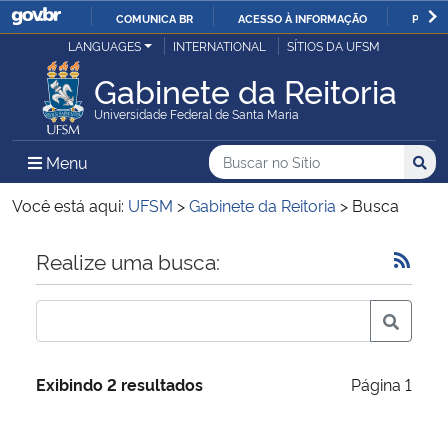
COMUNICA BR
ACESSO À INFORMAÇÃO
PARTI
Casa Civil
LANGUAGES
INTERNATIONAL
SÍTIOS DA UFSM
IR
PARA
Gabinete da Reitoria
Ministério da Justiça e Segurança Pública
O
Universidade Federal de Santa Maria
CONTEÚDO
Ministério da Defesa
Buscar no no Sítio
Busca
Busca:
Menu Principal do Sítio
Menu
Busc
Ministério das Relações Exteriores
Você está aqui:
UFSM
>
Gabinete da Reitoria
>
Busca
Ministério da Economia
Início do conteúdo
Realize uma busca:
Ministério da Infraestrutura
Ministério da Agricultura, Pecuária e Abastecimento
Exibindo 2 resultados
Página 1
Ministério da Educação