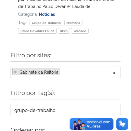
de Trabalho Paulo Devanier Lauda de […]
Secretaria-Geral
Categoria:
Notícias
Tags:
Grupo de Trabalho
Memória
Secretaria de Governo
Paulo Devanier Lauda
ufsm
Verdade
Gabinete de Segurança Institucional
Filtro por sites:
Advocacia-Geral da União
×
Gabinete da Reitoria
×
Banco Central do Brasil
Filtro por Tag(s):
Planalto
Ordenar por: