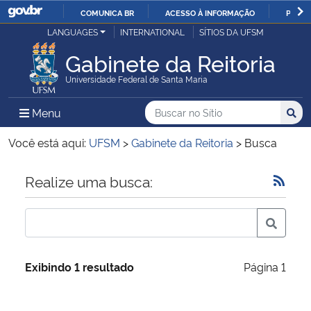
COMUNICA BR
ACESSO À INFORMAÇÃO
PARTI
Casa Civil
LANGUAGES
INTERNATIONAL
SÍTIOS DA UFSM
IR
PARA
Gabinete da Reitoria
Ministério da Justiça e Segurança Pública
O
Universidade Federal de Santa Maria
CONTEÚDO
Ministério da Defesa
Buscar no no Sítio
Busca
Busca:
Menu Principal do Sítio
Menu
Busc
Ministério das Relações Exteriores
Você está aqui:
UFSM
>
Gabinete da Reitoria
>
Busca
Ministério da Economia
Início do conteúdo
Realize uma busca:
Ministério da Infraestrutura
Ministério da Agricultura, Pecuária e Abastecimento
Exibindo 1 resultado
Página 1
Ministério da Educação