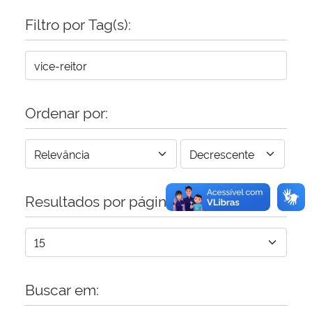
Filtro por Tag(s):
Secretaria-Geral
Secretaria de Governo
Gabinete de Segurança Institucional
Ordenar por:
Advocacia-Geral da União
Banco Central do Brasil
Resultados por página:
Planalto
Buscar em: