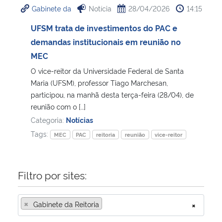
Gabinete da
Notícia
28/04/2026
14:15
Ministério da Cidadania
UFSM trata de investimentos do PAC e
Ministério da Saúde
demandas institucionais em reunião no
MEC
Ministério de Minas e Energia
O vice-reitor da Universidade Federal de Santa
Maria (UFSM), professor Tiago Marchesan,
Ministério da Ciência, Tecnologia, Inovações e Comunicações
participou, na manhã desta terça-feira (28/04), de
reunião com o […]
Ministério do Meio Ambiente
Categoria:
Notícias
Tags:
MEC
PAC
reitoria
reunião
vice-reitor
Ministério do Turismo
Ministério do Desenvolvimento Regional
Filtro por sites:
Controladoria-Geral da União
×
Gabinete da Reitoria
×
Ministério da Mulher, da Família e dos Direitos Humanos