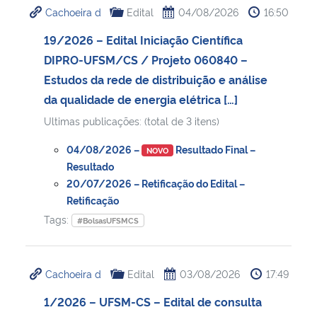
Cachoeira d
Edital
04/08/2026
16:50
Ministério da Cidadania
19/2026 – Edital Iniciação Científica
Ministério da Saúde
DIPRO-UFSM/CS / Projeto 060840 –
Estudos da rede de distribuição e análise
Ministério de Minas e Energia
da qualidade de energia elétrica […]
Ultimas publicações: (total de 3 itens)
Ministério da Ciência, Tecnologia, Inovações e Comunicações
04/08/2026 –
Resultado Final –
NOVO
Ministério do Meio Ambiente
Resultado
20/07/2026 – Retificação do Edital –
Retificação
Ministério do Turismo
Tags:
#BolsasUFSMCS
Ministério do Desenvolvimento Regional
Cachoeira d
Edital
03/08/2026
17:49
Controladoria-Geral da União
1/2026 – UFSM-CS – Edital de consulta
Ministério da Mulher, da Família e dos Direitos Humanos