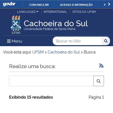
COMUNICA BR
ACESSO À INFORMAÇÃO
PARTI
Casa Civil
LANGUAGES
INTERNATIONAL
SÍTIOS DA UFSM
IR
PARA
Cachoeira do Sul
Ministério da Justiça e Segurança Pública
O
Universidade Federal de Santa Maria
CONTEÚDO
Ministério da Defesa
Buscar no no Sítio
Busca
Busca:
Menu Principal do Sítio
Menu
Busc
Ministério das Relações Exteriores
Você está aqui:
UFSM
>
Cachoeira do Sul
>
Busca
Ministério da Economia
Início do conteúdo
Realize uma busca:
Ministério da Infraestrutura
Ministério da Agricultura, Pecuária e Abastecimento
Exibindo 15 resultados
Página 1
Ministério da Educação