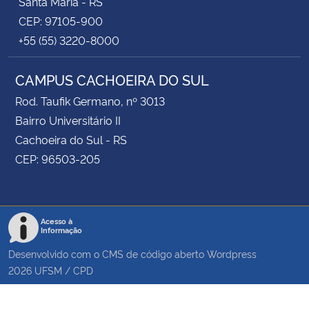
Santa Maria - RS
CEP: 97105-900
+55 (55) 3220-8000
CAMPUS CACHOEIRA DO SUL
Rod. Taufik Germano, nº 3013
Bairro Universitário II
Cachoeira do Sul - RS
CEP: 96503-205
Acesso à
Informação
Desenvolvido com o CMS de código aberto
Wordpress
2026
UFSM
/
CPD