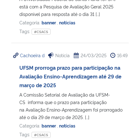
está com a Pesquisa de Avaliação Geral 2025
disponível para resposta até o dia 31 […]
Secretaria-Geral
Categoria:
banner
,
notícias
Tags:
Secretaria de Governo
#CSACS
Gabinete de Segurança Institucional
Cachoeira d
Notícia
24/03/2025
16:49
Advocacia-Geral da União
UFSM prorroga prazo para participação na
Avaliação Ensino-Aprendizagem até 29 de
Banco Central do Brasil
março de 2025
A Comissão Setorial de Avaliação da UFSM-
Planalto
CS informa que o prazo para participação
na Avaliação Ensino-Aprendizagem foi prorrogado
até o dia 29 de março de 2025. […]
Categoria:
banner
,
notícias
Tags:
#CSACS