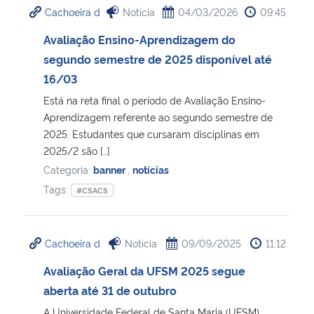
Cachoeira d
Notícia
04/03/2026
09:45
Ministério da Cidadania
Avaliação Ensino-Aprendizagem do
Ministério da Saúde
segundo semestre de 2025 disponível até
16/03
Ministério de Minas e Energia
Está na reta final o período de Avaliação Ensino-
Aprendizagem referente ao segundo semestre de
Ministério da Ciência, Tecnologia, Inovações e Comunicações
2025. Estudantes que cursaram disciplinas em
2025/2 são […]
Ministério do Meio Ambiente
Categoria:
banner
,
notícias
Tags:
#CSACS
Ministério do Turismo
Ministério do Desenvolvimento Regional
Cachoeira d
Notícia
09/09/2025
11:12
Avaliação Geral da UFSM 2025 segue
Controladoria-Geral da União
aberta até 31 de outubro
Ministério da Mulher, da Família e dos Direitos Humanos
A Universidade Federal de Santa Maria (UFSM)