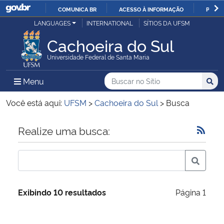
COMUNICA BR
ACESSO À INFORMAÇÃO
PARTI
Casa Civil
LANGUAGES
INTERNATIONAL
SÍTIOS DA UFSM
IR
PARA
Cachoeira do Sul
Ministério da Justiça e Segurança Pública
O
Universidade Federal de Santa Maria
CONTEÚDO
Ministério da Defesa
Buscar no no Sítio
Busca
Busca:
Menu Principal do Sítio
Menu
Busc
Ministério das Relações Exteriores
Você está aqui:
UFSM
>
Cachoeira do Sul
>
Busca
Ministério da Economia
Início do conteúdo
Realize uma busca:
Ministério da Infraestrutura
Ministério da Agricultura, Pecuária e Abastecimento
Exibindo 10 resultados
Página 1
Ministério da Educação