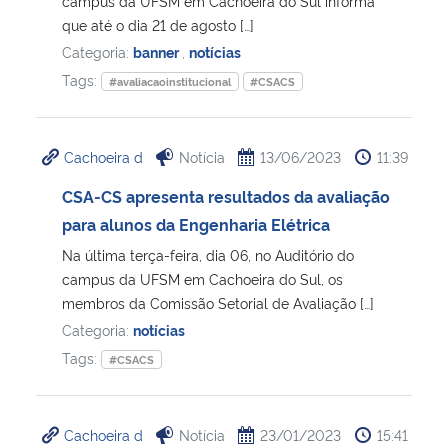
campus da UFSM em Cachoeira do Sul informa
que até o dia 21 de agosto […]
Categoria:
banner
,
notícias
Tags:
#avaliacaoinstitucional
#CSACS
Cachoeira d
Notícia
13/06/2023
11:39
CSA-CS apresenta resultados da avaliação
para alunos da Engenharia Elétrica
Na última terça-feira, dia 06, no Auditório do
campus da UFSM em Cachoeira do Sul, os
membros da Comissão Setorial de Avaliação […]
Categoria:
notícias
Tags:
#CSACS
Cachoeira d
Notícia
23/01/2023
15:41