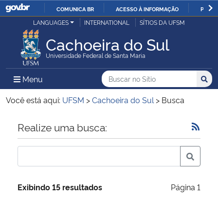
COMUNICA BR
ACESSO À INFORMAÇÃO
PARTI
Casa Civil
LANGUAGES
INTERNATIONAL
SÍTIOS DA UFSM
IR
PARA
Cachoeira do Sul
Ministério da Justiça e Segurança Pública
O
Universidade Federal de Santa Maria
CONTEÚDO
Ministério da Defesa
Buscar no no Sítio
Busca
Busca:
Menu Principal do Sítio
Menu
Busc
Ministério das Relações Exteriores
Você está aqui:
UFSM
>
Cachoeira do Sul
>
Busca
Ministério da Economia
Início do conteúdo
Realize uma busca:
Ministério da Infraestrutura
Ministério da Agricultura, Pecuária e Abastecimento
Exibindo 15 resultados
Página 1
Ministério da Educação