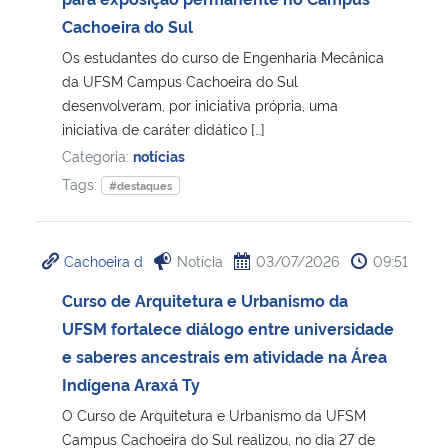
Cachoeira do Sul
Secretaria-Geral
Os estudantes do curso de Engenharia Mecânica
da UFSM Campus Cachoeira do Sul
Secretaria de Governo
desenvolveram, por iniciativa própria, uma
iniciativa de caráter didático […]
Gabinete de Segurança Institucional
Categoria:
notícias
Tags:
#destaques
Advocacia-Geral da União
Banco Central do Brasil
Cachoeira d
Notícia
03/07/2026
09:51
Curso de Arquitetura e Urbanismo da
Planalto
UFSM fortalece diálogo entre universidade
e saberes ancestrais em atividade na Área
Indígena Araxá Ty
O Curso de Arquitetura e Urbanismo da UFSM
Campus Cachoeira do Sul realizou, no dia 27 de