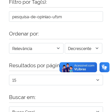
Filtro por Tag(s):
Secretaria-Geral
Secretaria de Governo
Ordenar por:
Gabinete de Segurança Institucional
Advocacia-Geral da União
Resultados por página:
Banco Central do Brasil
Planalto
Buscar em: