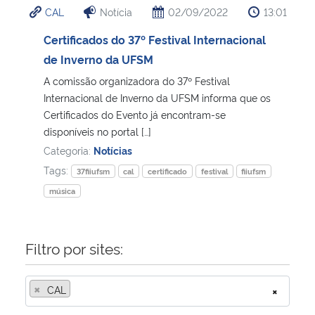
CAL
Notícia
02/09/2022
13:01
Ministério da Cidadania
Certificados do 37º Festival Internacional
Ministério da Saúde
de Inverno da UFSM
A comissão organizadora do 37º Festival
Ministério de Minas e Energia
Internacional de Inverno da UFSM informa que os
Certificados do Evento já encontram-se
Ministério da Ciência, Tecnologia, Inovações e Comunicações
disponíveis no portal […]
Categoria:
Notícias
Ministério do Meio Ambiente
Tags:
37fiiufsm
cal
certificado
festival
fiiufsm
música
Ministério do Turismo
Ministério do Desenvolvimento Regional
Filtro por sites:
Controladoria-Geral da União
×
CAL
×
Ministério da Mulher, da Família e dos Direitos Humanos