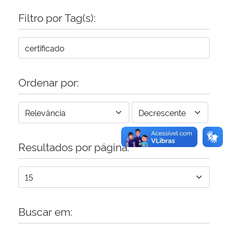
Filtro por Tag(s):
Secretaria-Geral
Secretaria de Governo
Gabinete de Segurança Institucional
Ordenar por:
Advocacia-Geral da União
Banco Central do Brasil
Resultados por página:
Planalto
Buscar em: