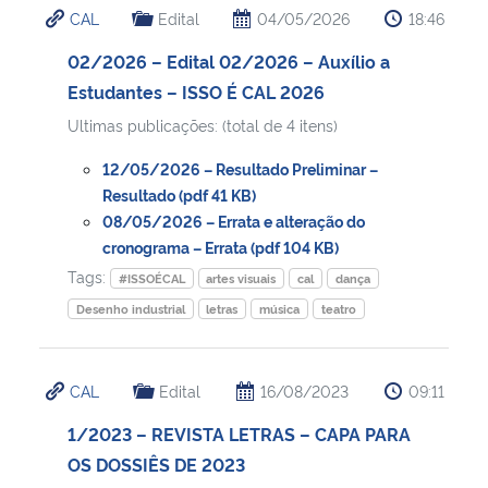
CAL
Edital
04/05/2026
18:46
Ministério da Cidadania
02/2026 – Edital 02/2026 – Auxílio a
Ministério da Saúde
Estudantes – ISSO É CAL 2026
Ultimas publicações: (total de 4 itens)
Ministério de Minas e Energia
12/05/2026 – Resultado Preliminar –
Ministério da Ciência, Tecnologia, Inovações e Comunicações
Resultado (pdf 41 KB)
08/05/2026 – Errata e alteração do
cronograma – Errata (pdf 104 KB)
Ministério do Meio Ambiente
Tags:
#ISSOÉCAL
artes visuais
cal
dança
Ministério do Turismo
Desenho industrial
letras
música
teatro
Ministério do Desenvolvimento Regional
CAL
Edital
16/08/2023
09:11
Controladoria-Geral da União
1/2023 – REVISTA LETRAS – CAPA PARA
OS DOSSIÊS DE 2023
Ministério da Mulher, da Família e dos Direitos Humanos