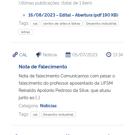
Ultimas publicações: (total de 1 item)
Secretaria-Geral
16/08/2023 – Edital – Abertura (pdf 190 KB)
Tags:
cal
centro de artes e letras
Desenho industrial
Secretaria de Governo
letras
Gabinete de Segurança Institucional
CAL
Notícia
05/07/2023
13:34
Advocacia-Geral da União
Nota de Falecimento
Nota de falecimento Comunicamos com pesar o
Banco Central do Brasil
falecimento do professor aposentado da UFSM
Reinaldo Apolonio Pedroso da Silva, que atuou
Planalto
junto ao […]
Categoria:
Notícias
Tags:
cal
Desenho industrial