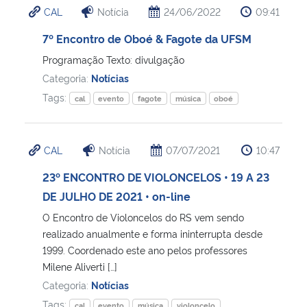
CAL
Notícia
24/06/2022
09:41
Ministério da Cidadania
7º Encontro de Oboé & Fagote da UFSM
Ministério da Saúde
Programação Texto: divulgação
Categoria:
Notícias
Ministério de Minas e Energia
Tags:
cal
evento
fagote
música
oboé
Ministério da Ciência, Tecnologia, Inovações e Comunicações
CAL
Notícia
07/07/2021
10:47
Ministério do Meio Ambiente
23º ENCONTRO DE VIOLONCELOS • 19 A 23
Ministério do Turismo
DE JULHO DE 2021 • on-line
O Encontro de Violoncelos do RS vem sendo
Ministério do Desenvolvimento Regional
realizado anualmente e forma ininterrupta desde
1999. Coordenado este ano pelos professores
Milene Aliverti […]
Controladoria-Geral da União
Categoria:
Notícias
Ministério da Mulher, da Família e dos Direitos Humanos
Tags:
cal
evento
música
violoncelo