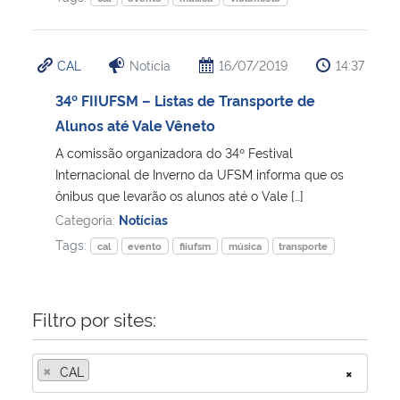
Secretaria-Geral
CAL
Notícia
16/07/2019
14:37
Secretaria de Governo
34º FIIUFSM – Listas de Transporte de
Alunos até Vale Vêneto
Gabinete de Segurança Institucional
A comissão organizadora do 34º Festival
Internacional de Inverno da UFSM informa que os
Advocacia-Geral da União
ônibus que levarão os alunos até o Vale […]
Categoria:
Notícias
Banco Central do Brasil
Tags:
cal
evento
fiiufsm
música
transporte
Planalto
Filtro por sites:
×
CAL
×