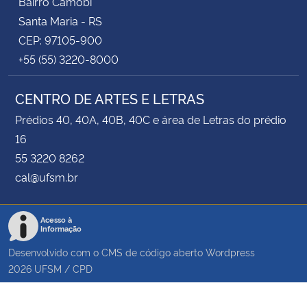
Bairro Camobi
Santa Maria - RS
CEP: 97105-900
+55 (55) 3220-8000
CENTRO DE ARTES E LETRAS
Prédios 40, 40A, 40B, 40C e área de Letras do prédio
16
55 3220 8262
cal@ufsm.br
Acesso à
Informação
Desenvolvido com o CMS de código aberto
Wordpress
2026
UFSM
/
CPD