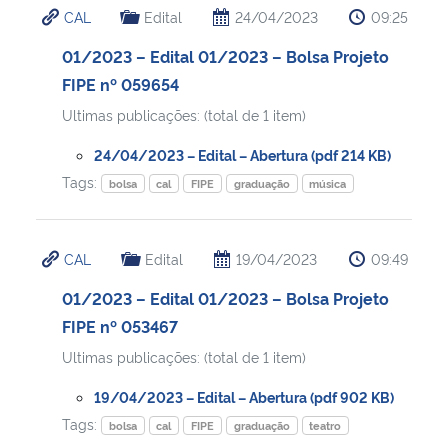
CAL
Edital
24/04/2023
09:25
Ministério da Cidadania
01/2023 – Edital 01/2023 – Bolsa Projeto
Ministério da Saúde
FIPE nº 059654
Ultimas publicações: (total de 1 item)
Ministério de Minas e Energia
24/04/2023 – Edital – Abertura (pdf 214 KB)
Ministério da Ciência, Tecnologia, Inovações e Comunicações
Tags:
bolsa
cal
FIPE
graduação
música
Ministério do Meio Ambiente
CAL
Edital
19/04/2023
09:49
Ministério do Turismo
01/2023 – Edital 01/2023 – Bolsa Projeto
FIPE nº 053467
Ministério do Desenvolvimento Regional
Ultimas publicações: (total de 1 item)
Controladoria-Geral da União
19/04/2023 – Edital – Abertura (pdf 902 KB)
Tags:
bolsa
cal
FIPE
graduação
teatro
Ministério da Mulher, da Família e dos Direitos Humanos