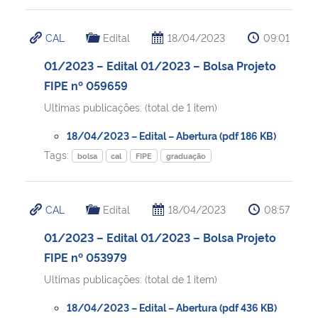
Secretaria-Geral
CAL
Edital
18/04/2023
09:01
01/2023 – Edital 01/2023 – Bolsa Projeto
Secretaria de Governo
FIPE nº 059659
Ultimas publicações: (total de 1 item)
Gabinete de Segurança Institucional
18/04/2023 – Edital – Abertura (pdf 186 KB)
Advocacia-Geral da União
Tags:
bolsa
cal
FIPE
graduação
Banco Central do Brasil
CAL
Edital
18/04/2023
08:57
Planalto
01/2023 – Edital 01/2023 – Bolsa Projeto
FIPE nº 053979
Ultimas publicações: (total de 1 item)
18/04/2023 – Edital – Abertura (pdf 436 KB)