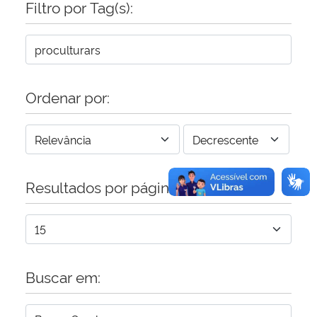
Filtro por Tag(s):
Secretaria-Geral
Secretaria de Governo
Ordenar por:
Gabinete de Segurança Institucional
Advocacia-Geral da União
Resultados por página:
Banco Central do Brasil
Planalto
Buscar em: