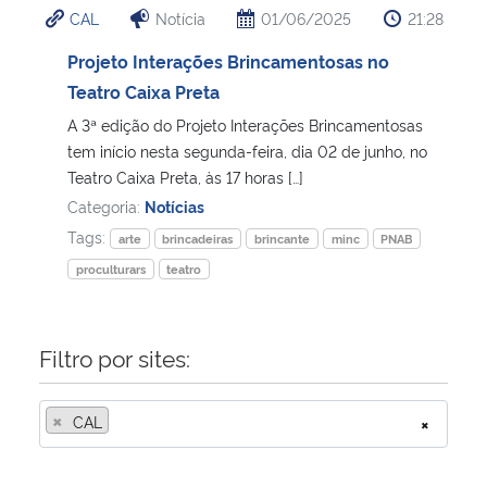
CAL
Notícia
01/06/2025
21:28
Ministério da Cidadania
Projeto Interações Brincamentosas no
Ministério da Saúde
Teatro Caixa Preta
A 3ª edição do Projeto Interações Brincamentosas
Ministério de Minas e Energia
tem início nesta segunda-feira, dia 02 de junho, no
Teatro Caixa Preta, às 17 horas […]
Ministério da Ciência, Tecnologia, Inovações e Comunicações
Categoria:
Notícias
Tags:
arte
brincadeiras
brincante
minc
PNAB
Ministério do Meio Ambiente
proculturars
teatro
Ministério do Turismo
Filtro por sites:
Ministério do Desenvolvimento Regional
×
CAL
×
Controladoria-Geral da União
Ministério da Mulher, da Família e dos Direitos Humanos