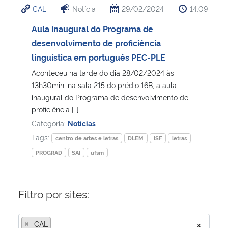
CAL
Notícia
29/02/2024
14:09
Ministério da Cidadania
Aula inaugural do Programa de
Ministério da Saúde
desenvolvimento de proficiência
linguística em português PEC-PLE
Ministério de Minas e Energia
Aconteceu na tarde do dia 28/02/2024 às
13h30min, na sala 215 do prédio 16B, a aula
Ministério da Ciência, Tecnologia, Inovações e Comunicações
inaugural do Programa de desenvolvimento de
proficiência […]
Ministério do Meio Ambiente
Categoria:
Notícias
Tags:
centro de artes e letras
DLEM
ISF
letras
Ministério do Turismo
PROGRAD
SAI
ufsm
Ministério do Desenvolvimento Regional
Filtro por sites:
Controladoria-Geral da União
×
CAL
×
Ministério da Mulher, da Família e dos Direitos Humanos