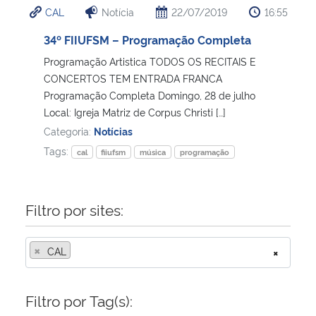
CAL
Notícia
22/07/2019
16:55
Ministério da Cidadania
34º FIIUFSM – Programação Completa
Ministério da Saúde
Programação Artistica TODOS OS RECITAIS E
CONCERTOS TEM ENTRADA FRANCA
Ministério de Minas e Energia
Programação Completa Domingo, 28 de julho
Local: Igreja Matriz de Corpus Christi […]
Ministério da Ciência, Tecnologia, Inovações e Comunicações
Categoria:
Notícias
Tags:
cal
fiiufsm
música
programação
Ministério do Meio Ambiente
Ministério do Turismo
Filtro por sites:
Ministério do Desenvolvimento Regional
×
CAL
×
Controladoria-Geral da União
Filtro por Tag(s):
Ministério da Mulher, da Família e dos Direitos Humanos