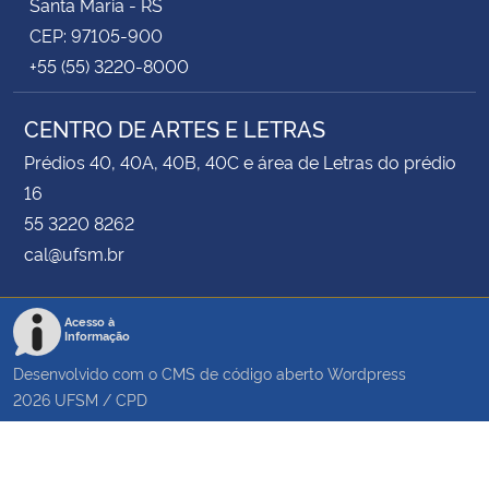
Santa Maria - RS
CEP: 97105-900
+55 (55) 3220-8000
CENTRO DE ARTES E LETRAS
Prédios 40, 40A, 40B, 40C e área de Letras do prédio
16
55 3220 8262
cal@ufsm.br
Acesso à
Informação
Desenvolvido com o CMS de código aberto
Wordpress
2026
UFSM
/
CPD