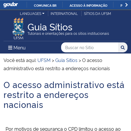
COMUNICA BR
ACESSO À INFORMAÇÃO
PARTI
Casa Civil
LANGUAGES
INTERNATIONAL
SÍTIOS DA UFSM
IR
PARA
Guia Sítios
Ministério da Justiça e Segurança Pública
O
Tutoriais e orientações para os sítios institucionais
CONTEÚDO
Ministério da Defesa
Buscar no no Sítio
Busca
Busca:
Menu Principal do Sítio
Menu
Busc
Ministério das Relações Exteriores
Você está aqui:
UFSM
>
Guia Sítios
>
O acesso
administrativo está restrito a endereços nacionais
Ministério da Economia
O acesso administrativo está
Início do conteúdo
Ministério da Infraestrutura
restrito a endereços
nacionais
Ministério da Agricultura, Pecuária e Abastecimento
Ministério da Educação
Por motivos de segurança o CPD limitou o acesso ao