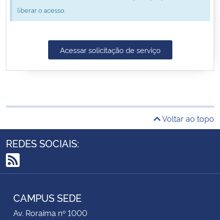
liberar o acesso.
Secretaria-Geral
Secretaria de Governo
Acessar solicitação de serviço
Gabinete de Segurança Institucional
Advocacia-Geral da União
Voltar ao topo
Banco Central do Brasil
REDES SOCIAIS:
Planalto
RSS
CAMPUS SEDE
Av. Roraima nº 1000