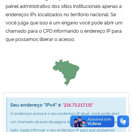
Ministério da Cidadania
painel administrativo dos sítios institucionais apenas a
endereços IPs localizados no território nacional. Se
Ministério da Saúde
você julga que isso é um engano você pode abrir um
chamado para o CPD informando o endereço IP para
Ministério de Minas e Energia
que possamos liberar o acesso.
Ministério da Ciência, Tecnologia, Inovações e Comunicações
Ministério do Meio Ambiente
Ministério do Turismo
Ministério do Desenvolvimento Regional
Seu endereço "IPv4" é
"216.73.217.131"
O endereço acima é o seu endereço IP atual, você pode abrir
Controladoria-Geral da União
um chamado através da página do CPD clicando no botão ao
lado, basta informar o seu endereço IP para que possamos
Ministério da Mulher, da Família e dos Direitos Humanos