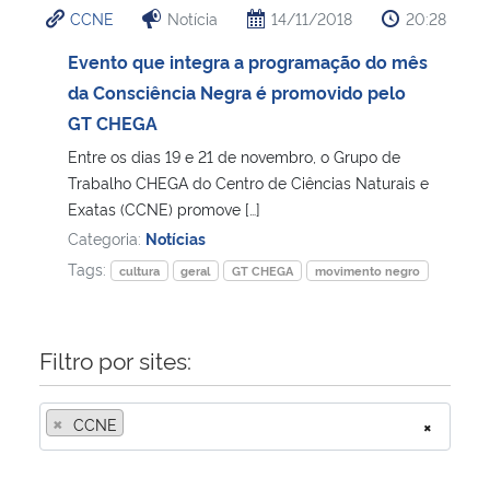
CCNE
Notícia
14/11/2018
20:28
Ministério da Cidadania
Evento que integra a programação do mês
Ministério da Saúde
da Consciência Negra é promovido pelo
GT CHEGA
Ministério de Minas e Energia
Entre os dias 19 e 21 de novembro, o Grupo de
Trabalho CHEGA do Centro de Ciências Naturais e
Ministério da Ciência, Tecnologia, Inovações e Comunicações
Exatas (CCNE) promove […]
Categoria:
Notícias
Ministério do Meio Ambiente
Tags:
cultura
geral
GT CHEGA
movimento negro
Ministério do Turismo
Filtro por sites:
Ministério do Desenvolvimento Regional
×
CCNE
×
Controladoria-Geral da União
Ministério da Mulher, da Família e dos Direitos Humanos