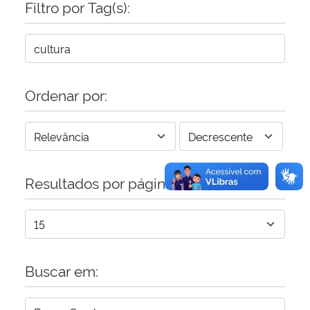
Filtro por Tag(s):
Secretaria-Geral
Secretaria de Governo
Ordenar por:
Gabinete de Segurança Institucional
Advocacia-Geral da União
Resultados por página:
Banco Central do Brasil
Planalto
Buscar em: