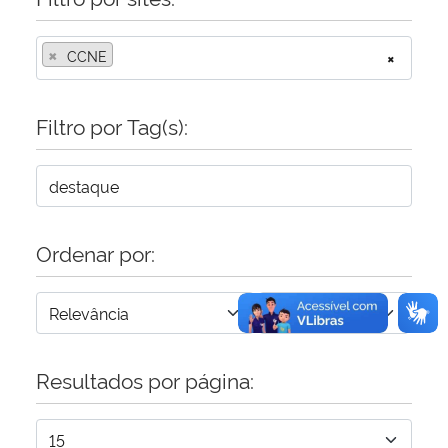
Secretaria-Geral
×
CCNE
×
Secretaria de Governo
Filtro por Tag(s):
Gabinete de Segurança Institucional
Advocacia-Geral da União
Ordenar por:
Banco Central do Brasil
Planalto
Resultados por página: