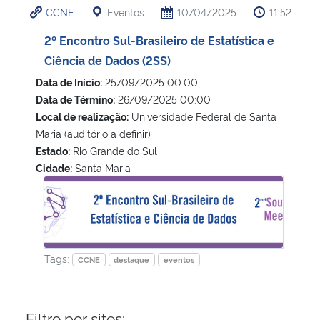
CCNE
Eventos
10/04/2025
11:52
Ministério da Cidadania
2º Encontro Sul-Brasileiro de Estatística e
Ministério da Saúde
Ciência de Dados (2SS)
Data de Início:
25/09/2025 00:00
Ministério de Minas e Energia
Data de Término:
26/09/2025 00:00
Local de realização:
Universidade Federal de Santa
Ministério da Ciência, Tecnologia, Inovações e Comunicações
Maria (auditório a definir)
Estado:
Rio Grande do Sul
Ministério do Meio Ambiente
Cidade:
Santa Maria
2º Encontro Sul-Brasileiro de Estatística e Ciência de Dado
Ministério do Turismo
Ministério do Desenvolvimento Regional
Tags:
CCNE
destaque
eventos
Controladoria-Geral da União
Filtro por sites:
Ministério da Mulher, da Família e dos Direitos Humanos