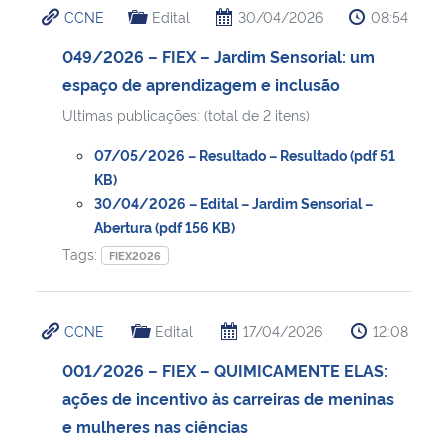
CCNE
Edital
30/04/2026
08:54
Ministério da Cidadania
049/2026 – FIEX – Jardim Sensorial: um
Ministério da Saúde
espaço de aprendizagem e inclusão
Ultimas publicações: (total de 2 itens)
Ministério de Minas e Energia
07/05/2026 – Resultado – Resultado (pdf 51
Ministério da Ciência, Tecnologia, Inovações e Comunicações
KB)
30/04/2026 – Edital – Jardim Sensorial –
Abertura (pdf 156 KB)
Ministério do Meio Ambiente
Tags:
FIEX2026
Ministério do Turismo
CCNE
Edital
17/04/2026
12:08
Ministério do Desenvolvimento Regional
001/2026 – FIEX – QUIMICAMENTE ELAS:
Controladoria-Geral da União
ações de incentivo às carreiras de meninas
e mulheres nas ciências
Ministério da Mulher, da Família e dos Direitos Humanos