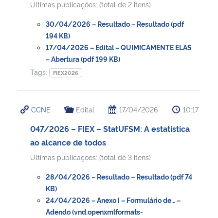
Ultimas publicações: (total de 2 itens)
Secretaria-Geral
30/04/2026 – Resultado – Resultado (pdf
194 KB)
17/04/2026 – Edital – QUIMICAMENTE ELAS
Secretaria de Governo
– Abertura (pdf 199 KB)
Tags:
FIEX2026
Gabinete de Segurança Institucional
Advocacia-Geral da União
CCNE
Edital
17/04/2026
10:17
Banco Central do Brasil
047/2026 – FIEX – StatUFSM: A estatística
ao alcance de todos
Planalto
Ultimas publicações: (total de 3 itens)
28/04/2026 – Resultado – Resultado (pdf 74
KB)
24/04/2026 – Anexo I – Formulário de… –
Adendo (vnd.openxmlformats-