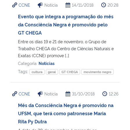
CCNE
Notícia
14/11/2018
20:28
Ministério da Cidadania
Evento que integra a programação do mês
Ministério da Saúde
da Consciência Negra é promovido pelo
GT CHEGA
Ministério de Minas e Energia
Entre os dias 19 e 21 de novembro, o Grupo de
Trabalho CHEGA do Centro de Ciências Naturais e
Ministério da Ciência, Tecnologia, Inovações e Comunicações
Exatas (CCNE) promove […]
Categoria:
Notícias
Ministério do Meio Ambiente
Tags:
cultura
geral
GT CHEGA
movimento negro
Ministério do Turismo
CCNE
Notícia
31/10/2018
12:26
Ministério do Desenvolvimento Regional
Mês da Consciência Negra é promovido na
UFSM, que terá como patronesse Maria
Controladoria-Geral da União
Rita Py Dutra
Ministério da Mulher, da Família e dos Direitos Humanos