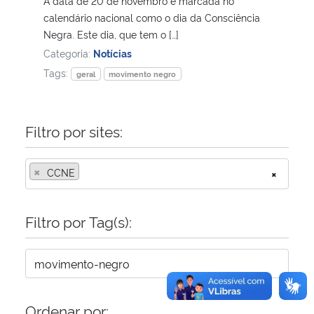
A data de 20 de novembro é marcada no
calendário nacional como o dia da Consciência
Secretaria-Geral
Negra. Este dia, que tem o […]
Categoria:
Notícias
Secretaria de Governo
Tags:
geral
movimento negro
Gabinete de Segurança Institucional
Filtro por sites:
Advocacia-Geral da União
×
CCNE
×
Banco Central do Brasil
Filtro por Tag(s):
Planalto
Ordenar por: