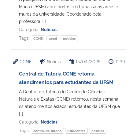
Maria (UFSM) abre portas e ultrapassa os arcos e
muros da universidade. Coordenado pela
Secretaria-Geral
professora […]
Categoria:
Notícias
Secretaria de Governo
Tags:
CCNE
geral
notícias
Gabinete de Segurança Institucional
CCNE
Notícia
15/04/2026
11:39
Advocacia-Geral da União
Central de Tutoria CCNE retoma
Banco Central do Brasil
atendimentos para estudantes da UFSM
A Central de Tutoria do Centro de Ciências
Planalto
Naturais e Exatas (CCNE) retomou, nesta semana,
os atendimentos às(aos) estudantes da UFSM que
[…]
Categoria:
Notícias
Tags:
central de tutoria
Estudantes
notícias