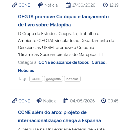
CCNE
Notícia
17/06/2026
12:19
Ministério da Cidadania
GEGTA promove Colóquio e lançamento
Ministério da Saúde
de livro sobre Matopiba
O Grupo de Estudos: Geografia, Trabalho e
Ministério de Minas e Energia
Ambiente (GEGTA), vinculado ao Departamento de
Geociências UFSM, promove o Colóquio
Ministério da Ciência, Tecnologia, Inovações e Comunicações
“Dinâmicas Socioambientais do Matopiba: […]
Categoria:
CCNE ao alcance de todos
,
Cursos
,
Ministério do Meio Ambiente
Notícias
Tags:
CCNE
geografia
notícias
Ministério do Turismo
Ministério do Desenvolvimento Regional
CCNE
Notícia
04/05/2026
09:45
CCNE além do arco: projeto de
Controladoria-Geral da União
internacionalização chega à Espanha
Ministério da Mulher, da Família e dos Direitos Humanos
A pesquisa na Universidade Federal de Santa