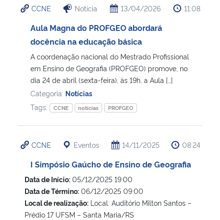
CCNE
Notícia
13/04/2026
11:08
Ministério da Cidadania
Aula Magna do PROFGEO abordará
Ministério da Saúde
docência na educação básica
A coordenação nacional do Mestrado Profissional
Ministério de Minas e Energia
em Ensino de Geografia (PROFGEO) promove, no
dia 24 de abril (sexta-feira), às 19h, a Aula […]
Ministério da Ciência, Tecnologia, Inovações e Comunicações
Categoria:
Notícias
Tags:
CCNE
notícias
PROFGEO
Ministério do Meio Ambiente
Ministério do Turismo
CCNE
Eventos
14/11/2025
08:24
I Simpósio Gaúcho de Ensino de Geografia
Ministério do Desenvolvimento Regional
Data de Início:
05/12/2025 19:00
Data de Término:
06/12/2025 09:00
Controladoria-Geral da União
Local de realização:
Local: Auditório Milton Santos –
Prédio 17 UFSM – Santa Maria/RS
Ministério da Mulher, da Família e dos Direitos Humanos