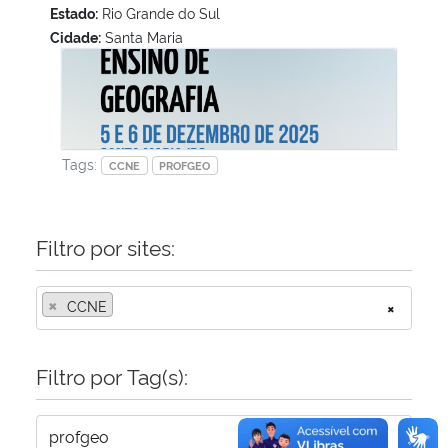
Estado:
Rio Grande do Sul
Cidade:
Santa Maria
Secretaria-Geral
I Simpósio Gaúcho de Ensino de Geografia
Secretaria de Governo
Gabinete de Segurança Institucional
Tags:
CCNE
PROFGEO
Advocacia-Geral da União
Filtro por sites:
Banco Central do Brasil
×
CCNE
×
Planalto
Filtro por Tag(s):