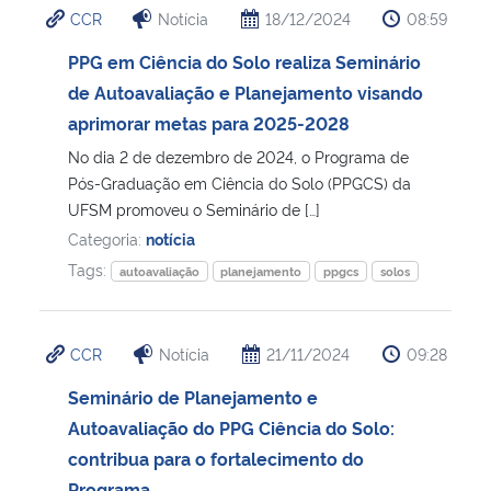
CCR
Notícia
18/12/2024
08:59
Ministério da Cidadania
PPG em Ciência do Solo realiza Seminário
Ministério da Saúde
de Autoavaliação e Planejamento visando
aprimorar metas para 2025-2028
Ministério de Minas e Energia
No dia 2 de dezembro de 2024, o Programa de
Pós-Graduação em Ciência do Solo (PPGCS) da
Ministério da Ciência, Tecnologia, Inovações e Comunicações
UFSM promoveu o Seminário de […]
Categoria:
notícia
Ministério do Meio Ambiente
Tags:
autoavaliação
planejamento
ppgcs
solos
Ministério do Turismo
CCR
Notícia
21/11/2024
09:28
Ministério do Desenvolvimento Regional
Seminário de Planejamento e
Autoavaliação do PPG Ciência do Solo:
Controladoria-Geral da União
contribua para o fortalecimento do
Ministério da Mulher, da Família e dos Direitos Humanos
Programa