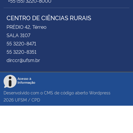
+55 (55) 3220-8000
CENTRO DE CIÊNCIAS RURAIS
PRÉDIO 42, Térreo
SALA 3107
55 3220-8471
55 3220-8351
dirccr@ufsm.br
Acesso à
Informação
Desenvolvido com o CMS de código aberto
Wordpress
2026
UFSM
/
CPD