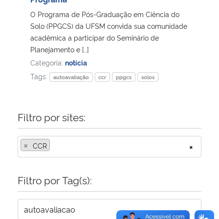
O Programa de Pós-Graduação em Ciência do
Secretaria-Geral
Solo (PPGCS) da UFSM convida sua comunidade
acadêmica a participar do Seminário de
Secretaria de Governo
Planejamento e […]
Categoria:
notícia
Gabinete de Segurança Institucional
Tags:
autoavaliação
ccr
ppgcs
solos
Advocacia-Geral da União
Filtro por sites:
Banco Central do Brasil
×
CCR
×
Planalto
Filtro por Tag(s):