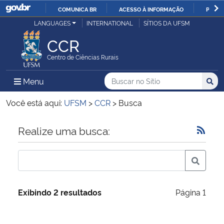
COMUNICA BR
ACESSO À INFORMAÇÃO
PARTI
Casa Civil
LANGUAGES
INTERNATIONAL
SÍTIOS DA UFSM
IR
PARA
CCR
Ministério da Justiça e Segurança Pública
O
Centro de Ciências Rurais
CONTEÚDO
Ministério da Defesa
Buscar no no Sítio
Busca
Busca:
Menu Principal do Sítio
Menu
Busc
Ministério das Relações Exteriores
Você está aqui:
UFSM
>
CCR
>
Busca
Ministério da Economia
Início do conteúdo
Realize uma busca:
Ministério da Infraestrutura
Ministério da Agricultura, Pecuária e Abastecimento
Exibindo 2 resultados
Página 1
Ministério da Educação