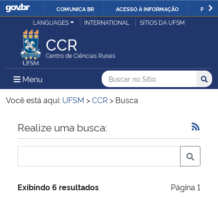
COMUNICA BR
ACESSO À INFORMAÇÃO
PARTI
Casa Civil
LANGUAGES
INTERNATIONAL
SÍTIOS DA UFSM
IR
PARA
CCR
Ministério da Justiça e Segurança Pública
O
Centro de Ciências Rurais
CONTEÚDO
Ministério da Defesa
Buscar no no Sítio
Busca
Busca:
Menu Principal do Sítio
Menu
Busc
Ministério das Relações Exteriores
Você está aqui:
UFSM
>
CCR
>
Busca
Ministério da Economia
Início do conteúdo
Realize uma busca:
Ministério da Infraestrutura
Ministério da Agricultura, Pecuária e Abastecimento
Exibindo 6 resultados
Página 1
Ministério da Educação