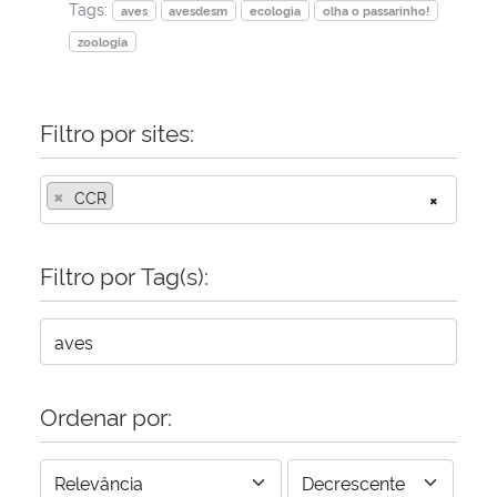
Tags:
aves
avesdesm
ecologia
olha o passarinho!
zoologia
Filtro por sites:
×
CCR
×
Filtro por Tag(s):
Ordenar por: