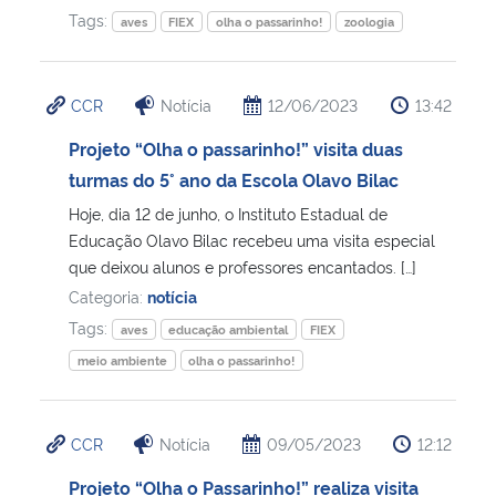
Tags:
aves
FIEX
olha o passarinho!
zoologia
CCR
Notícia
12/06/2023
13:42
Projeto “Olha o passarinho!” visita duas
turmas do 5° ano da Escola Olavo Bilac
Hoje, dia 12 de junho, o Instituto Estadual de
Educação Olavo Bilac recebeu uma visita especial
que deixou alunos e professores encantados. […]
Categoria:
notícia
Tags:
aves
educação ambiental
FIEX
meio ambiente
olha o passarinho!
CCR
Notícia
09/05/2023
12:12
Projeto “Olha o Passarinho!” realiza visita