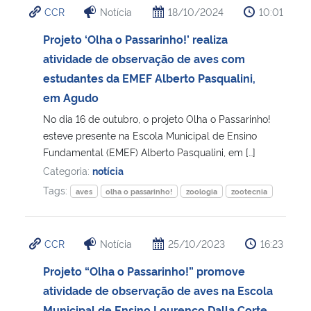
CCR
Notícia
18/10/2024
10:01
Ministério da Cidadania
Projeto ‘Olha o Passarinho!’ realiza
Ministério da Saúde
atividade de observação de aves com
estudantes da EMEF Alberto Pasqualini,
Ministério de Minas e Energia
em Agudo
No dia 16 de outubro, o projeto Olha o Passarinho!
Ministério da Ciência, Tecnologia, Inovações e Comunicações
esteve presente na Escola Municipal de Ensino
Fundamental (EMEF) Alberto Pasqualini, em […]
Ministério do Meio Ambiente
Categoria:
notícia
Tags:
aves
olha o passarinho!
zoologia
zootecnia
Ministério do Turismo
Ministério do Desenvolvimento Regional
CCR
Notícia
25/10/2023
16:23
Projeto “Olha o Passarinho!” promove
Controladoria-Geral da União
atividade de observação de aves na Escola
Ministério da Mulher, da Família e dos Direitos Humanos
Municipal de Ensino Lourenço Dalla Corte