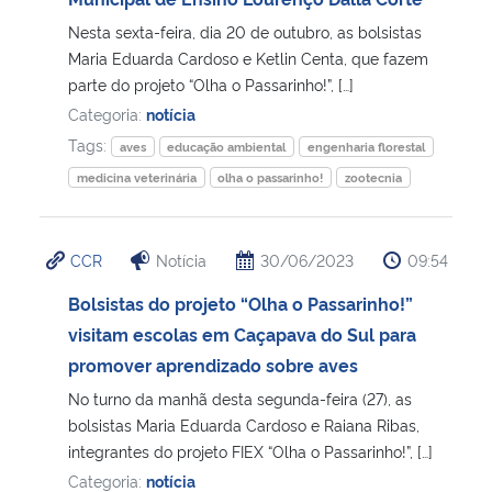
Nesta sexta-feira, dia 20 de outubro, as bolsistas
Secretaria-Geral
Maria Eduarda Cardoso e Ketlin Centa, que fazem
parte do projeto “Olha o Passarinho!”, […]
Secretaria de Governo
Categoria:
notícia
Tags:
aves
educação ambiental
engenharia florestal
Gabinete de Segurança Institucional
medicina veterinária
olha o passarinho!
zootecnia
Advocacia-Geral da União
CCR
Notícia
30/06/2023
09:54
Banco Central do Brasil
Bolsistas do projeto “Olha o Passarinho!”
visitam escolas em Caçapava do Sul para
Planalto
promover aprendizado sobre aves
No turno da manhã desta segunda-feira (27), as
bolsistas Maria Eduarda Cardoso e Raiana Ribas,
integrantes do projeto FIEX “Olha o Passarinho!”, […]
Categoria:
notícia