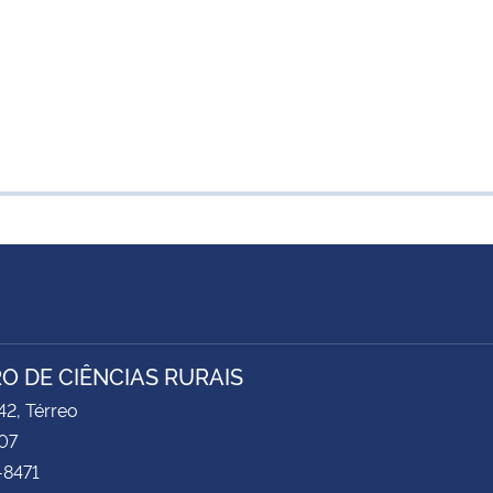
O DE CIÊNCIAS RURAIS
2, Térreo
07
-8471