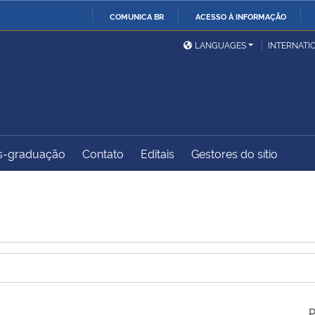
COMUNICA BR
ACESSO À INFORMAÇÃO
Ministério da Defesa
Ministério das Relações
Mini
IR
LANGUAGES
INTERNATI
Exteriores
PARA
O
Ministério da Cidadania
Ministério da Saúde
Mini
CONTEÚDO
s-graduação
Contato
Editais
Gestores do sítio
Ministério do
Controladoria-Geral da
Mini
Desenvolvimento Regional
União
Famí
Hum
Advocacia-Geral da União
Banco Central do Brasil
Plan
P