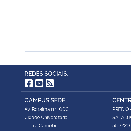
REDES SOCIAIS:
Facebook
YouTube
RSS
CAMPUS SEDE
CENTR
Av. Roraima nº 1000
PRÉDIO 4
Cidade Universitária
SALA 31
Bairro Camobi
55 3220