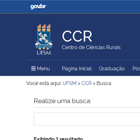
Casa Civil
Ministério da Justiça e
Segurança Pública
CCR
Ministério da Agricultura,
Ministério da Educação
Centro de Ciências Rurais
Pecuária e Abastecimento
Menu Principal do Sítio
Menu
Página Inicial
Graduação
Pó
Ministério do Meio Ambiente
Ministério do Turismo
Você está aqui:
UFSM
>
CCR
>
Busca
Início do conteúdo
Realize uma busca:
Secretaria de Governo
Gabinete de Segurança
Institucional
Exibindo 1 resultado