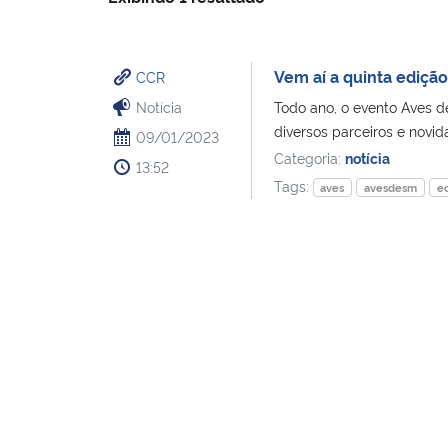
Vem aí a quinta ediçã
CCR
Notícia
Todo ano, o evento Aves d
diversos parceiros e novida
09/01/2023
Categoria:
notícia
13:52
Tags:
aves
avesdesm
e