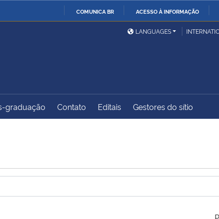
COMUNICA BR
ACESSO À INFORMAÇÃO
Ministério da Defesa
Ministério das Relações
Mini
IR
LANGUAGES
INTERNATI
Exteriores
PARA
O
Ministério da Cidadania
Ministério da Saúde
Mini
CONTEÚDO
s-graduação
Contato
Editais
Gestores do sítio
Ministério do
Controladoria-Geral da
Mini
Desenvolvimento Regional
União
Famí
Hum
Advocacia-Geral da União
Banco Central do Brasil
Plan
P