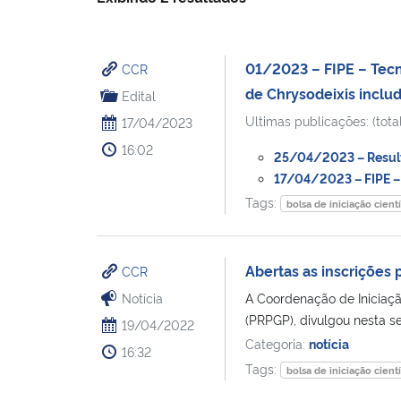
01/2023 – FIPE – Tecno
CCR
de Chrysodeixis includ
Edital
Ultimas publicações: (total
17/04/2023
16:02
25/04/2023 – Result
17/04/2023 – FIPE – 
Tags:
bolsa de iniciação cientí
Abertas as inscrições p
CCR
Notícia
A Coordenação de Iniciação
(PRPGP), divulgou nesta seg
19/04/2022
Categoria:
notícia
16:32
Tags:
bolsa de iniciação cientí