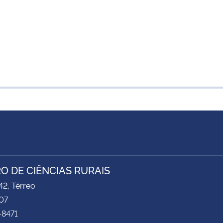
O DE CIÊNCIAS RURAIS
2, Térreo
07
-8471