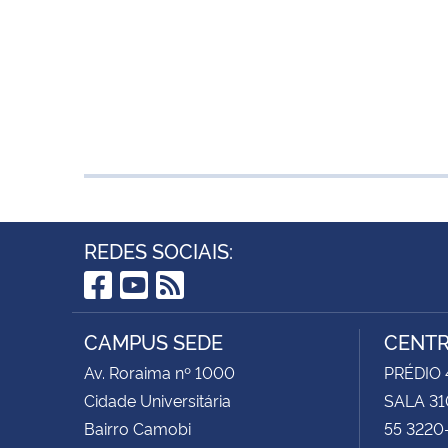
REDES SOCIAIS:
Facebook
YouTube
RSS
CAMPUS SEDE
CENTR
Av. Roraima nº 1000
PRÉDIO 4
Cidade Universitária
SALA 31
Bairro Camobi
55 3220