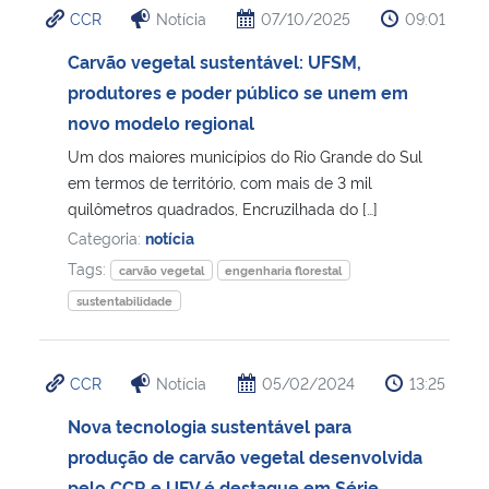
CCR
Notícia
07/10/2025
09:01
Ministério da Cidadania
Carvão vegetal sustentável: UFSM,
Ministério da Saúde
produtores e poder público se unem em
novo modelo regional
Ministério de Minas e Energia
Um dos maiores municípios do Rio Grande do Sul
em termos de território, com mais de 3 mil
Ministério da Ciência, Tecnologia, Inovações e Comunicações
quilômetros quadrados, Encruzilhada do […]
Categoria:
notícia
Ministério do Meio Ambiente
Tags:
carvão vegetal
engenharia florestal
sustentabilidade
Ministério do Turismo
Ministério do Desenvolvimento Regional
CCR
Notícia
05/02/2024
13:25
Nova tecnologia sustentável para
Controladoria-Geral da União
produção de carvão vegetal desenvolvida
Ministério da Mulher, da Família e dos Direitos Humanos
pelo CCR e UFV é destaque em Série