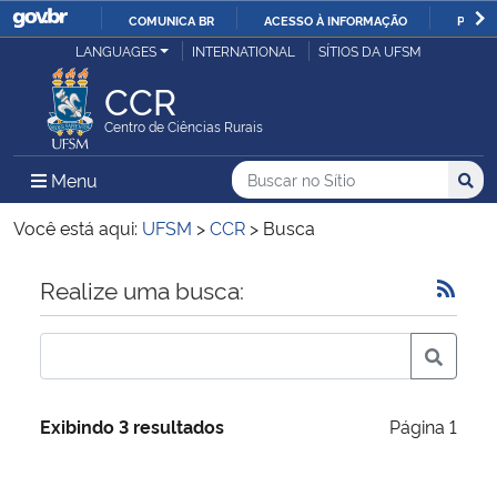
COMUNICA BR
ACESSO À INFORMAÇÃO
PARTI
Casa Civil
LANGUAGES
INTERNATIONAL
SÍTIOS DA UFSM
IR
PARA
CCR
Ministério da Justiça e Segurança Pública
O
Centro de Ciências Rurais
CONTEÚDO
Ministério da Defesa
Buscar no no Sítio
Busca
Busca:
Menu Principal do Sítio
Menu
Busc
Ministério das Relações Exteriores
Você está aqui:
UFSM
>
CCR
>
Busca
Ministério da Economia
Início do conteúdo
Realize uma busca:
Ministério da Infraestrutura
Ministério da Agricultura, Pecuária e Abastecimento
Exibindo 3 resultados
Página 1
Ministério da Educação