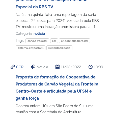
Especial da RBS TV
Secretaria-Geral
Na última quinta-feira, uma reportagem da série
especial “24 Ideias para 2024”, veiculada pela RBS
Secretaria de Governo
TV, mostrou uma inovação promissora para a […]
Categoria:
notícia
Gabinete de Segurança Institucional
Tags:
carvão vegetal
ccr
engenharia florestal
sistema silvipastoril
sustentabilidade
Advocacia-Geral da União
Banco Central do Brasil
CCR
Notícia
11/08/2022
10:39
Proposta de formação de Cooperativa de
Planalto
Produtores de Carvão Vegetal da Fronteira
Centro-Oeste é articulada pela UFSM e
ganha força
Ocorreu ontem (10), em São Pedro do Sul, uma
reunião com a Secretária de Agricultura,