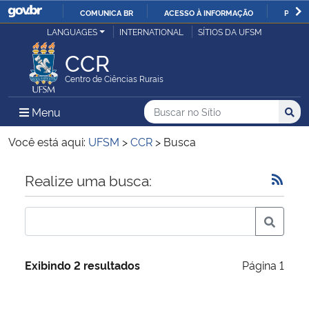
COMUNICA BR
ACESSO À INFORMAÇÃO
PARTI
Casa Civil
LANGUAGES
INTERNATIONAL
SÍTIOS DA UFSM
IR
PARA
CCR
Ministério da Justiça e Segurança Pública
O
Centro de Ciências Rurais
CONTEÚDO
Ministério da Defesa
Buscar no no Sítio
Busca
Busca:
Menu Principal do Sítio
Menu
Busc
Ministério das Relações Exteriores
Você está aqui:
UFSM
>
CCR
>
Busca
Ministério da Economia
Início do conteúdo
Realize uma busca:
Ministério da Infraestrutura
Ministério da Agricultura, Pecuária e Abastecimento
Exibindo 2 resultados
Página 1
Ministério da Educação