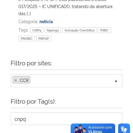
017/2025 – IC UNIFICADO, tratando da abertura
das […]
Secretaria-Geral
Categoria:
notícia
Tags:
Secretaria de Governo
CNPq
fapergs
Iniciação Científica
PIBIC
PROBIC
PRPGP
Gabinete de Segurança Institucional
Filtro por sites:
Advocacia-Geral da União
Banco Central do Brasil
×
CCR
×
Planalto
Filtro por Tag(s):