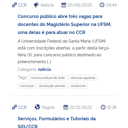
CCR
Notícia
05/06/2025
09:44
Ministério da Cidadania
Concurso público abre três vagas para
Ministério da Saúde
docentes do Magistério Superior na UFSM,
uma delas é para atuar no CCR
Ministério de Minas e Energia
A Universidade Federal de Santa Maria (UFSM)
está com inscrições abertas, a partir desta terça-
Ministério da Ciência, Tecnologia, Inovações e Comunicações
feira (3), para concurso público destinado ao
preenchimento […]
Ministério do Meio Ambiente
Categoria:
notícia
Tags:
bovinocultura de leite
ciências agrárias
Ministério do Turismo
concurso
produção animal
zootecnia
Ministério do Desenvolvimento Regional
CCR
Página
22/11/2022
15:36
Controladoria-Geral da União
Serviços, Formulários e Tutoriais da
SID/CCR
Ministério da Mulher, da Família e dos Direitos Humanos