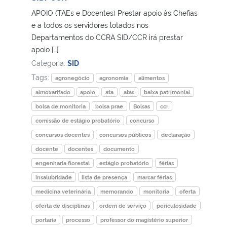
APOIO (TAEs e Docentes) Prestar apoio às Chefias
Secretaria-Geral
e a todos os servidores lotados nos
Departamentos do CCRA SID/CCR irá prestar
apoio […]
Secretaria de Governo
Categoria:
SID
Tags:
Gabinete de Segurança Institucional
agronegócio
agronomia
alimentos
almoxarifado
apoio
ata
atas
baixa patrimonial
Advocacia-Geral da União
bolsa de monitoria
bolsa prae
Bolsas
ccr
comissão de estágio probatório
concurso
Banco Central do Brasil
concursos docentes
concursos públicos
declaração
docente
docentes
documento
Planalto
engenharia florestal
estágio probatório
férias
insalubridade
lista de presença
marcar férias
medicina veterinária
memorando
monitoria
oferta
oferta de disciplinas
ordem de serviço
periculosidade
portaria
processo
professor do magistério superior