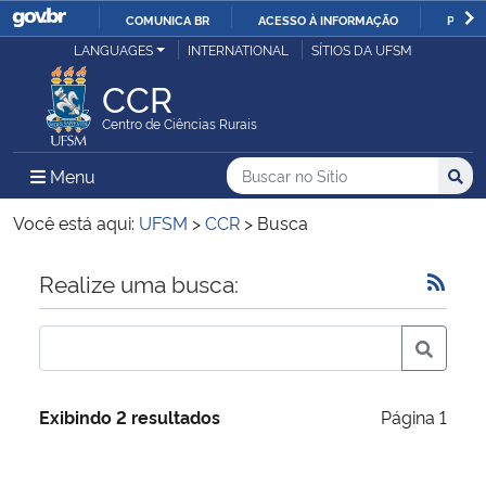
COMUNICA BR
ACESSO À INFORMAÇÃO
PARTI
Casa Civil
LANGUAGES
INTERNATIONAL
SÍTIOS DA UFSM
IR
PARA
CCR
Ministério da Justiça e Segurança Pública
O
Centro de Ciências Rurais
CONTEÚDO
Ministério da Defesa
Buscar no no Sítio
Busca
Busca:
Menu Principal do Sítio
Menu
Busc
Ministério das Relações Exteriores
Você está aqui:
UFSM
>
CCR
>
Busca
Ministério da Economia
Início do conteúdo
Realize uma busca:
Ministério da Infraestrutura
Ministério da Agricultura, Pecuária e Abastecimento
Exibindo 2 resultados
Página 1
Ministério da Educação