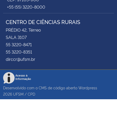
+55 (55) 3220-8000
CENTRO DE CIÊNCIAS RURAIS
PRÉDIO 42, Térreo
SALA 3107
55 3220-8471
55 3220-8351
dirccr@ufsm.br
Acesso à
Informação
Desenvolvido com o CMS de código aberto
Wordpress
2026
UFSM
/
CPD