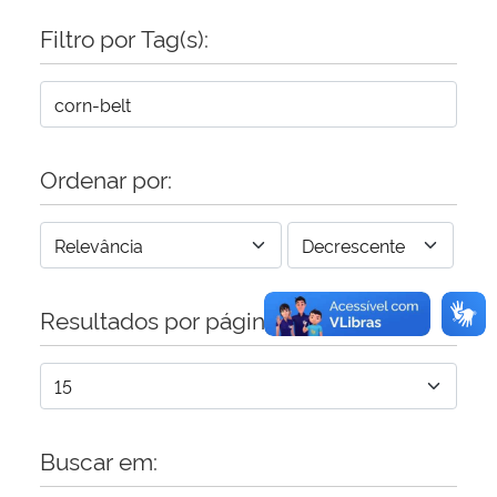
Filtro por Tag(s):
Secretaria-Geral
Secretaria de Governo
Gabinete de Segurança Institucional
Ordenar por:
Advocacia-Geral da União
Banco Central do Brasil
Resultados por página:
Planalto
Buscar em: