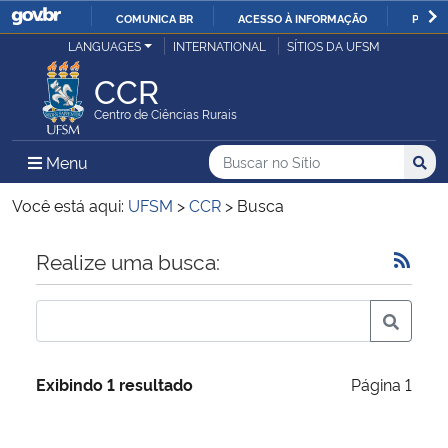
COMUNICA BR
ACESSO À INFORMAÇÃO
PARTI
Casa Civil
LANGUAGES
INTERNATIONAL
SÍTIOS DA UFSM
IR
PARA
CCR
Ministério da Justiça e Segurança Pública
O
Centro de Ciências Rurais
CONTEÚDO
Ministério da Defesa
Buscar no no Sítio
Busca
Busca:
Menu Principal do Sítio
Menu
Busc
Ministério das Relações Exteriores
Você está aqui:
UFSM
>
CCR
>
Busca
Ministério da Economia
Início do conteúdo
Realize uma busca:
Ministério da Infraestrutura
Ministério da Agricultura, Pecuária e Abastecimento
Exibindo 1 resultado
Página 1
Ministério da Educação