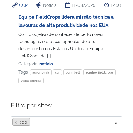
CCR
Notícia
11/08/2025
12:50
Ministério da Cidadania
Equipe FieldCrops lidera missão técnica a
Ministério da Saúde
lavouras de alta produtividade nos EUA
Com o objetivo de conhecer de perto novas
Ministério de Minas e Energia
tecnologias e práticas agrícolas de alto
desempenho nos Estados Unidos, a Equipe
Ministério da Ciência, Tecnologia, Inovações e Comunicações
FieldCrops da […]
Categoria:
notícia
Ministério do Meio Ambiente
Tags:
agronomia
ccr
corn belt
equipe fieldcrops
visita técnica
Ministério do Turismo
Ministério do Desenvolvimento Regional
Filtro por sites:
Controladoria-Geral da União
×
CCR
×
Ministério da Mulher, da Família e dos Direitos Humanos