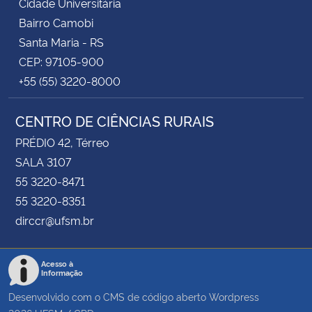
Cidade Universitária
Bairro Camobi
Santa Maria - RS
CEP: 97105-900
+55 (55) 3220-8000
CENTRO DE CIÊNCIAS RURAIS
PRÉDIO 42, Térreo
SALA 3107
55 3220-8471
55 3220-8351
dirccr@ufsm.br
Acesso à
Informação
Desenvolvido com o CMS de código aberto
Wordpress